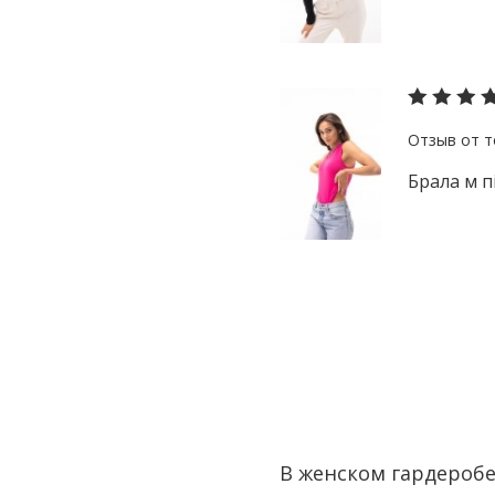
Брала м п
В женском гардероб