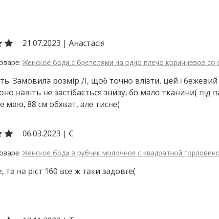
21.07.2023
|
Анастасія
Женское боди с бретелями на одно плечо коричневое со
ь. Замовила розмір Л, щоб точно влізти, цей і бежевий б
 воно навіть не застібається знизу, бо мало тканини( під
е маю, 88 см обхват, але тисне(
06.03.2023
|
С
Женское боди в рубчик молочное с квадратной горловин
, та на ріст 160 все ж таки задовге(