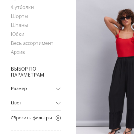
Футболки
Шорты
Штаны
Юбки
Весь ассортимент
Архив
ВЫБОР ПО
ПАРАМЕТРАМ
Размер
2025
Цвет
2029
бежевый
2032
Сбросить фильтры
белый
L
бордовый