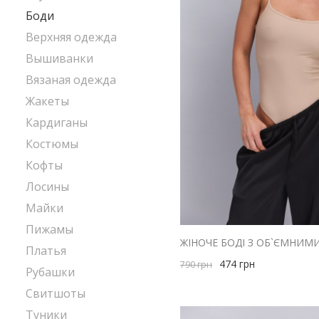
Боди
Верхняя одежда
Вышиванки
Вязаная одежда
Жакеты
Кардиганы
Костюмы
Кофты
Лосины
Майки
Пижамы
ЖІНОЧЕ БОДІ З ОБ`ЄМНИМ
Платья
474
грн
790
грн
Рубашки
Свитшоты
Туники