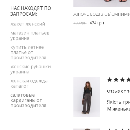
M
голубой
НАС НАХОДЯТ ПО
S
ЗАПРОСАМ:
желтый
474
грн
зеленый
790
грн
жакет женский
коричневый
магазин платьев
украина
красный
купить летнее
малиновый
платье от
производителя
оливковый
женские рубашки
оранжевый
украина
розовый
женская одежда
салатовый
каталог
серый
салатовые
кардиганы от
Якість тр
сиреневый
производителя
М'якеньки
черный