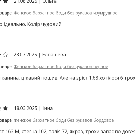
21.08.2025
|
Ольга
Женское бархатное боди без рукавов изумрудное
ло ідеально. Колір чудовий
23.07.2025
|
Елпашева
Женское бархатное боди без рукавов черное
канина, цікавий пошив. Але на зріст 1,68 хотілося б тро
18.03.2025
|
Інна
Женское бархатное боди без рукавов бордовое
ст 163 М, стегна 102, талія 72, якраз, трохи запас по довж