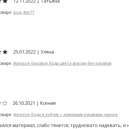
12.11.2022
|
Татьяна
Боді 46677
25.01.2022
|
Уляна
Женское базовое боди цвета фуксии без рукавов
26.10.2021
|
Ксения
Женское боди в рубчик с длинными рукавами черное
ился материал, слабо тянется, трудновато надевать, и 