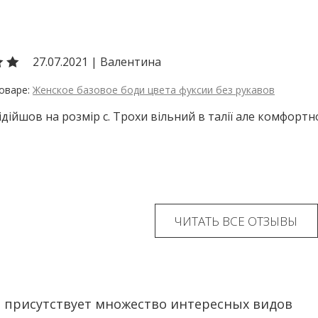
27.07.2021
|
Валентина
Женское базовое боди цвета фуксии без рукавов
ідійшов на розмір с. Трохи вільний в талії але комфортно
ЧИТАТЬ ВСЕ ОТЗЫВЫ
е присутствует множество интересных видов