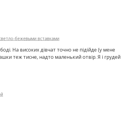
 светло-бежевыми вставками
оді. На високих дівчат точно не підійде (у мене
 пашки теж тисне, надто маленький отвір. Я і грудей
ой