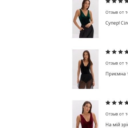
Супер! Сі
Приємна т
На мій зрі