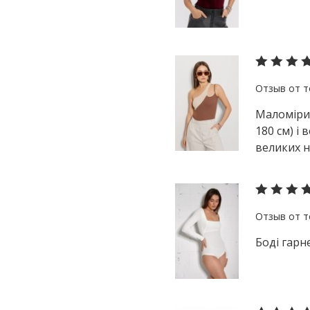
Маломірит
180 см) і
великих н
Боді гарне