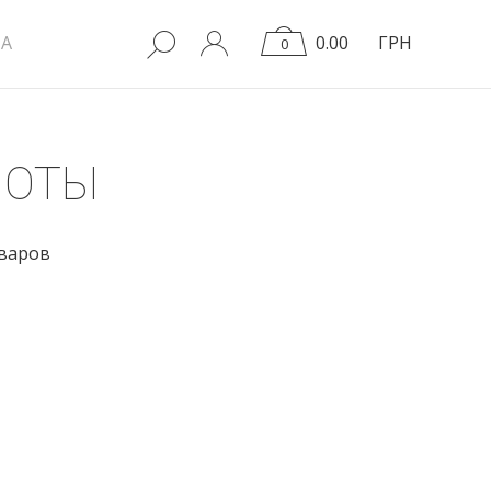
A
0.00
ГРН
0
ШОТЫ
оваров