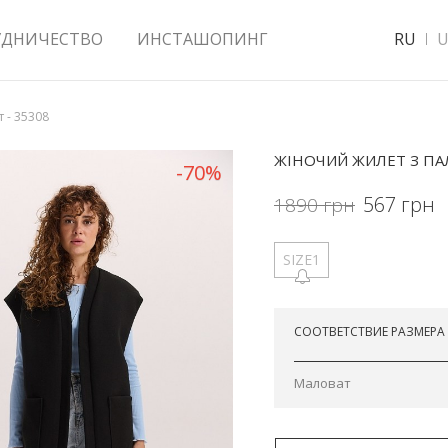
УДНИЧЕСТВО
ИНСТАШОПИНГ
RU
U
 - 35308
ЖІНОЧИЙ ЖИЛЕТ З П
-70%
567
грн
1890
грн
SIZE1
Отправим завтра
СООТВЕТСТВИЕ РАЗМЕРА
Маловат