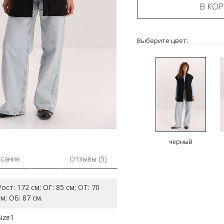
В КО
Выберите цвет:
черный
сание
Отзывы (5)
Рост: 172 см; ОГ: 85 см; ОТ: 70
см; ОБ: 87 см.
Size1