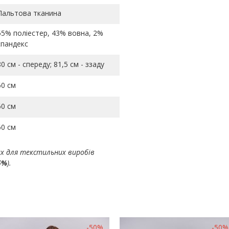
Пальтова тканина
55% поліестер, 43% вовна, 2%
спандекс
80 см - спереду; 81,5 см - ззаду
60 см
60 см
60 см
ах для текстильних виробів
5%
).
-50%
-50%