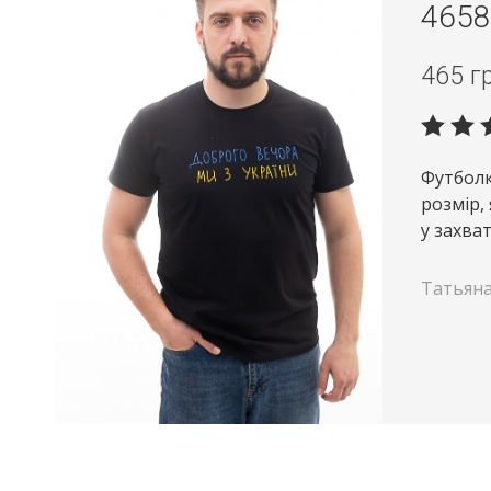
4658
465
г
Футболк
розмір, 
у захва
Татьян