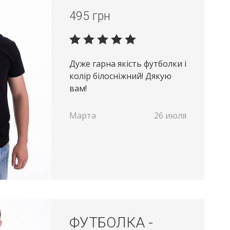
495
грн
Дуже гарна якість футболки і
колір білосніжний! Дякую
вам!
Марта
26 июля
ФУТБОЛКА -