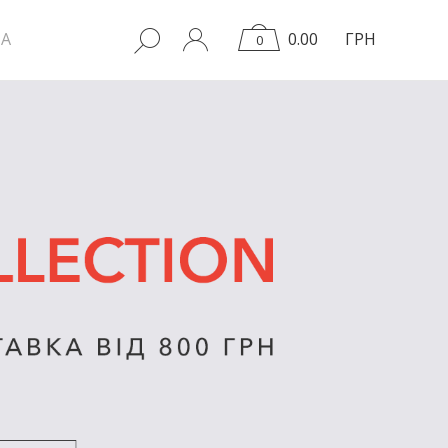
A
0.00
ГРН
0