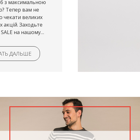
б з максимальною
ам не
о чекати великих
х акцій. Заходьте
л SALE на нашому
та обирайте улюблені
ля себе і своїх
АТЬ ДАЛЬШЕ
 зі знижкою від...