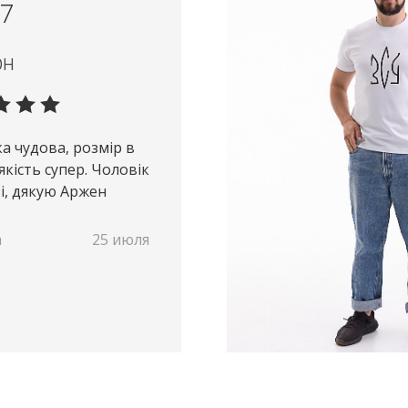
7
рн
а чудова, розмір в
якість супер. Чоловік
ті, дякую Аржен
а
25 июля