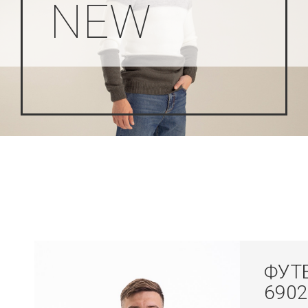
NEW
ФУТ
6902