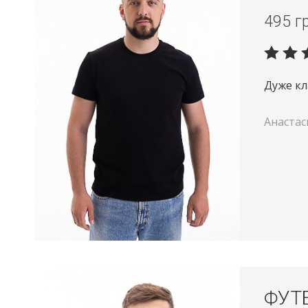
495
г
Дуже кл
Анастас
ФУТ