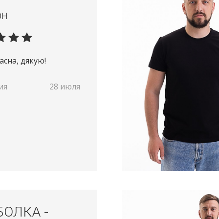
рн
асна, дякую!
ия
28 июля
БОЛКА -