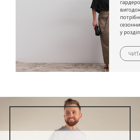
гардеро
вигодою? Тепер в
потрібн
сезонни
у розді
сайті, 
товари д
ЧИТ
близьких