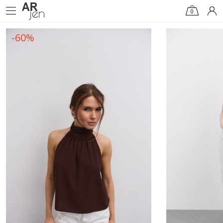
0
-60%