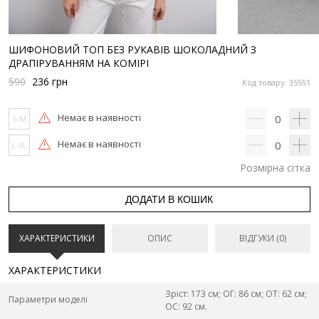
ШИФОНОВИЙ ТОП БЕЗ РУКАВІВ ШОКОЛАДНИЙ З
ДРАПІРУВАННЯМ НА КОМІРІ
590
236
грн
Код товару: 35551
Немає в наявності
0
S-M
Немає в наявності
0
L-XL
Розмірна сітка
ДОДАТИ В КОШИК
ХАРАКТЕРИСТИКИ
ОПИС
ВІДГУКИ (0)
ХАРАКТЕРИСТИКИ
Зріст: 173 см; ОГ: 86 см; ОТ: 62 см;
Параметри моделі
ОС: 92 см.