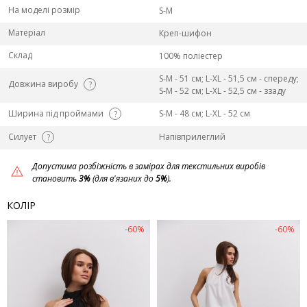
На моделі розмір
S-M
Матеріал
Креп-шифон
Склад
100% поліестер
S-M - 51 см; L-ХL - 51,5 см - спереду;
Довжина виробу
?
S-M - 52 см; L-ХL - 52,5 см - ззаду
Ширина під проймами
S-M - 48 см; L-ХL - 52 см
?
Силует
Напівприлеглий
?
Допустима розбіжність в замірах для текстильних виробів
становить
3%
(для в'язаних до
5%
).
КОЛІР
-60%
-60%