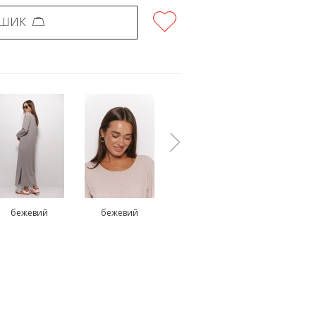
ОШИК
бежевий
бежевий
сірий
чорни