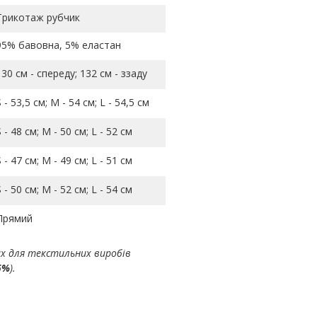
Трикотаж рубчик
95% бавовна, 5% еластан
130 см - спереду; 132 см - ззаду
S - 53,5 см; M - 54 см; L - 54,5 см
S - 48 см; M - 50 см; L - 52 см
S - 47 см; M - 49 см; L - 51 см
S - 50 см; M - 52 см; L - 54 см
Прямий
ах для текстильних виробів
5%
).