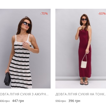
-70%
-60%
ДОВГА ЛІТНЯ СУКНЯ З АЖУРНОЇ В`ЯЗКИ СВІТЛО-МОЛОЧНА В ЧОРНУ СМУЖКУ
ДОВГА ЛІТНЯ СУКНЯ НА ТОНКИХ БРЕТЕЛЯХ БОРДОВА
447
грн
396
грн
490
грн
990
грн