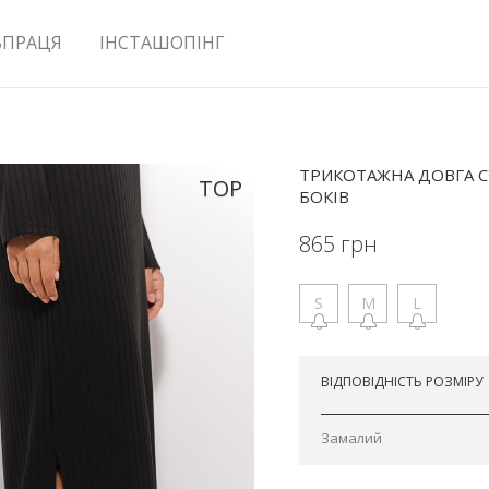
ВПРАЦЯ
ІНСТАШОПІНГ
ТРИКОТАЖНА ДОВГА С
TOP
БОКІВ
865
грн
S
M
L
Відправимо сьогодні
ВІДПОВІДНІСТЬ РОЗМІРУ
Замалий