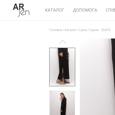
КАТАЛОГ
ДОПОМОГА
СПІ
Головна
/
Каталог
/
Сукні
/
Сукня - 35076