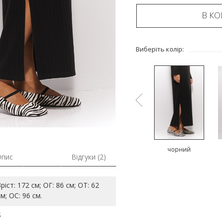
В К
Виберіть колір:
й
бежевий
сірий
чорний
Опис
Відгуки (2)
Зріст: 172 см; ОГ: 86 см; ОТ: 62
см; ОС: 96 см.
S