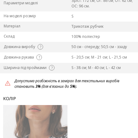
Зріст: 172 см; ОГ: 86 см; ОТ: 62 см;
Параметри моделі
ОС: 96 см.
На моделі розмір
S
Матеріал
Трикотаж рубчик
Склад
100% поліестер
Довжина виробу
50 см - спереду; 50,5 см - ззаду
?
Довжина рукава
S - 20,5 см; M - 21 см; L - 21,5 см
?
Ширина під проймами
S - 38 см; M - 40 см; L - 42 см
?
Допустима розбіжність в замірах для текстильних виробів
становить
3%
(для в'язаних до
5%
).
КОЛІР