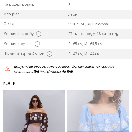
На моделі розмір
S
Матеріал
Льон
Склад
55% льон, 45% віскоза
Довжина виробу
27 см - спереду; 18 см - ззаду
?
Довжина рукава
S - 65 см; M - 65,5 см
?
Ширина під проймами
S - 42 см; M - 44 см
?
Допустима розбіжність в замірах для текстильних виробів
становить
3%
(для в'язаних до
5%
).
КОЛІР