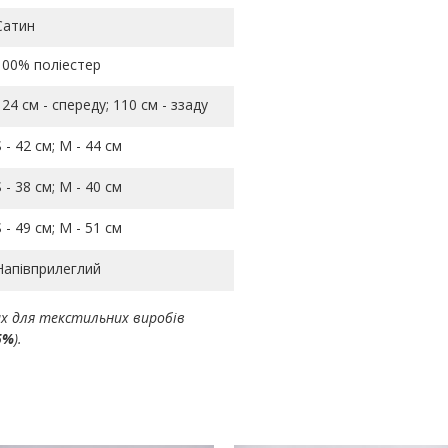
Сатин
100% поліестер
124 см - спереду; 110 см - ззаду
S - 42 см; M - 44 см
S - 38 см; M - 40 см
S - 49 см; M - 51 см
Напівприлеглий
ах для текстильних виробів
5%
).