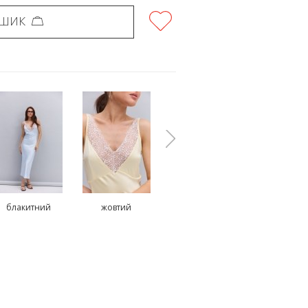
ОШИК
блакитний
жовтий
коричневий
чорни