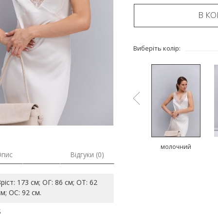
В К
Виберіть колір:
ий
чорний
коричневий
молочний
Опис
Відгуки (0)
Зріст: 173 см; ОГ: 86 см; ОТ: 62
см; ОС: 92 см.
S