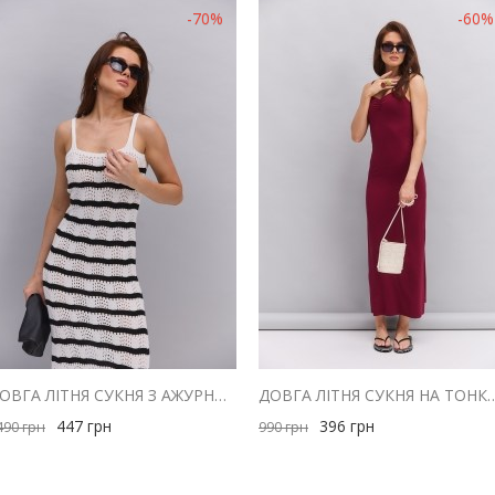
-70%
-60%
ДОВГА ЛІТНЯ СУКНЯ З АЖУРНОЇ В`ЯЗКИ СВІТЛО-МОЛОЧНА В ЧОРНУ СМУЖКУ
ДОВГА ЛІТНЯ СУКНЯ НА ТОНКИХ БРЕТЕЛЯХ БОРДОВА
447
грн
396
грн
490
грн
990
грн