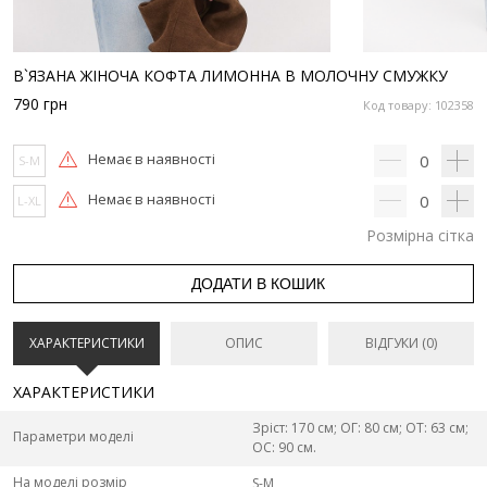
В`ЯЗАНА ЖІНОЧА КОФТА ЛИМОННА В МОЛОЧНУ СМУЖКУ
790
грн
Код товару: 102358
Немає в наявності
0
S-M
Немає в наявності
0
L-XL
Розмірна сітка
ДОДАТИ В КОШИК
ХАРАКТЕРИСТИКИ
ОПИС
ВІДГУКИ (0)
ХАРАКТЕРИСТИКИ
Зріст: 170 см; ОГ: 80 см; ОТ: 63 см;
Параметри моделі
ОС: 90 см.
На моделі розмір
S-M