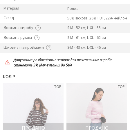
Матеріал
Пряжа
Склад
50% віскоза, 28% PBT, 22% нейлон
Довжина виробу
S-M - 52 см; L-ХL - 55 см
?
Довжина рукава
S-M - 61 см; L-ХL - 62 см
?
Ширина під проймами
S-M - 43 см; L-ХL - 46 см
?
Допустима розбіжність в замірах для текстильних виробів
становить
3%
(для в'язаних до
5%
).
КОЛІР
TOP
TOP
ПРОДАНО
ПРОДАНО