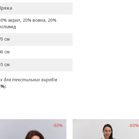
Пряжа
60% акрил, 20% вовна, 20%
поліамід
70 см
46 см
65 см
ах для текстильних виробів
5%
).
-60%
-60%