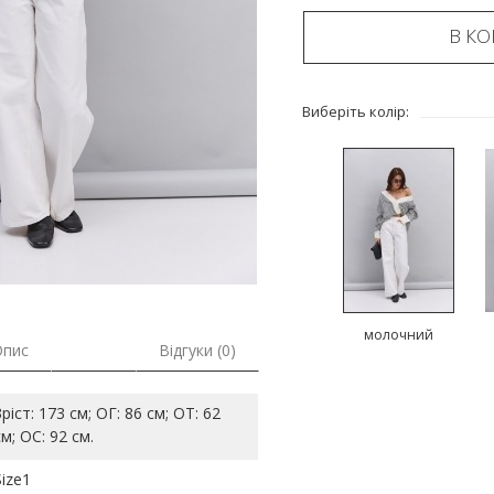
В К
Виберіть колір:
молочний
Опис
Відгуки (0)
Зріст: 173 см; ОГ: 86 см; ОТ: 62
см; ОС: 92 см.
Size1