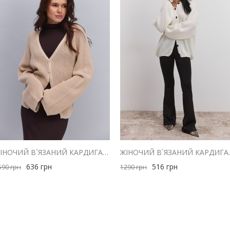
ЖІНОЧИЙ В`ЯЗАНИЙ КАРДИГАН СВІТЛО-БЕЖЕВИЙ ІЗ ЗАВ`ЯЗКАМИ НА ТАЛІЇ
ЖІНОЧИЙ В`ЯЗАН
636
грн
516
грн
590
грн
1290
грн