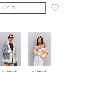
ОШИК
молочний
молочний