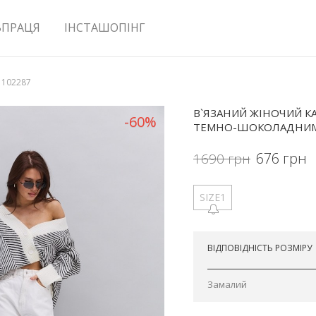
ВПРАЦЯ
ІНСТАШОПІНГ
 102287
В`ЯЗАНИЙ ЖІНОЧИЙ К
-60%
ТЕМНО-ШОКОЛАДНИМ 
676
грн
1690
грн
SIZE1
Відправимо сьогодні
ВІДПОВІДНІСТЬ РОЗМІРУ
Замалий