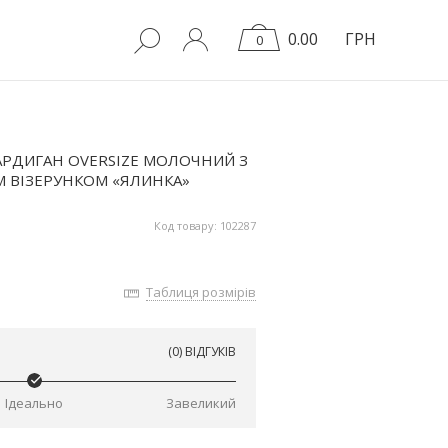
0.00
ГРН
0
АРДИГАН OVERSIZE МОЛОЧНИЙ З
ВІЗЕРУНКОМ «ЯЛИНКА»
Код товару: 102287
Таблиця розмірів
(0) ВІДГУКІВ
Ідеально
Завеликий