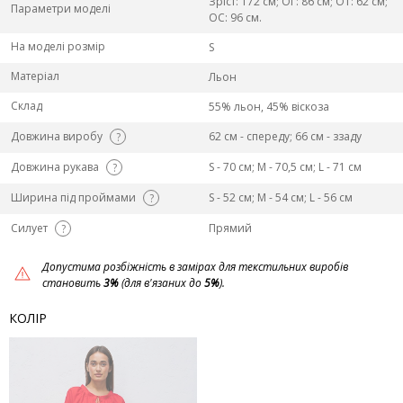
Зріст: 172 см; ОГ: 86 см; ОТ: 62 см;
Параметри моделі
ОС: 96 см.
На моделі розмір
S
Матеріал
Льон
Склад
55% льон, 45% віскоза
Довжина виробу
62 см - спереду; 66 см - ззаду
?
Довжина рукава
S - 70 см; M - 70,5 см; L - 71 см
?
Ширина під проймами
S - 52 см; M - 54 см; L - 56 см
?
Силует
Прямий
?
Допустима розбіжність в замірах для текстильних виробів
становить
3%
(для в'язаних до
5%
).
КОЛІР