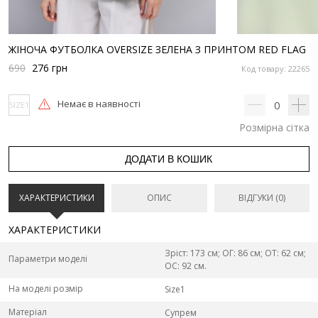
ЖІНОЧА ФУТБОЛКА OVERSIZE ЗЕЛЕНА З ПРИНТОМ RED FLAG
690
276
грн
Код товару: 22265
Немає в наявності
0
SIZE1
Розмірна сітка
ДОДАТИ В КОШИК
ХАРАКТЕРИСТИКИ
ОПИС
ВІДГУКИ (0)
ХАРАКТЕРИСТИКИ
Зріст: 173 см; ОГ: 86 см; ОТ: 62 см;
Параметри моделі
ОС: 92 см.
На моделі розмір
Size1
Матеріал
Супрем