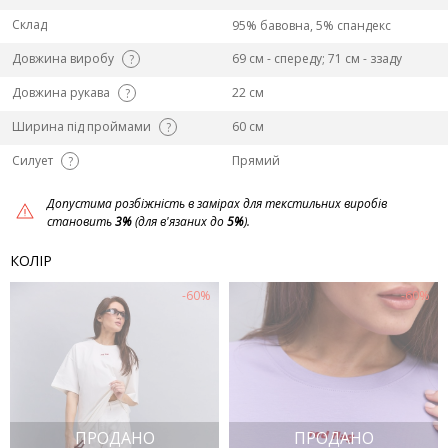
Склад
95% бавовна, 5% спандекс
Довжина виробу
69 см - спереду; 71 см - ззаду
?
Довжина рукава
22 см
?
Ширина під проймами
60 см
?
Силует
Прямий
?
Допустима розбіжність в замірах для текстильних виробів
становить
3%
(для в'язаних до
5%
).
КОЛІР
-60%
-60%
ПРОДАНО
ПРОДАНО