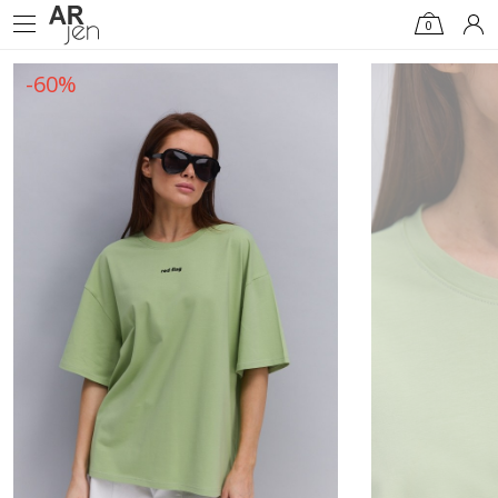
0
-60%