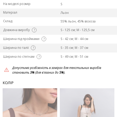
На моделі розмір
S
Матеріал
Льон
Склад
55% льон, 45% віскоза
Довжина виробу
S - 125 см; M - 125,5 см
?
Ширина під проймами
S - 42 см; M - 44 см
?
Ширина по талії
S - 35 см; M - 37 см
?
Ширина по стегнам
S - 49 см; M - 51 см
?
Допустима розбіжність в замірах для текстильних виробів
становить
3%
(для в'язаних до
5%
).
КОЛІР