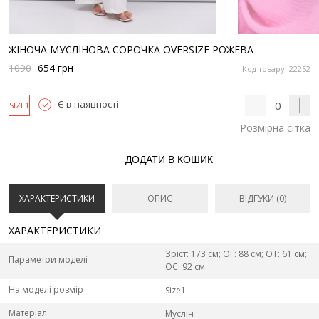
ЖІНОЧА МУСЛІНОВА СОРОЧКА OVERSIZE РОЖЕВА
1090
654
грн
Код товару: 22252
Є в наявності
0
SIZE1
Розмірна сітка
ДОДАТИ В КОШИК
ХАРАКТЕРИСТИКИ
ОПИС
ВІДГУКИ (0)
ХАРАКТЕРИСТИКИ
Зріст: 173 см; ОГ: 88 см; ОТ: 61 см;
Параметри моделі
ОС: 92 см.
На моделі розмір
Size1
Матеріал
Муслін