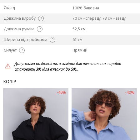
Склад
100% бавовна
Довжина виробу
70 см - спереду; 73 см - ззаду
?
Довжина рукава
52,5 см
?
Ширина під проймами
61 см
?
Силует
Прямий
?
Допустима розбіжність в замірах для текстильних виробів
становить
3%
(для в'язаних до
5%
).
КОЛІР
-40%
-40%