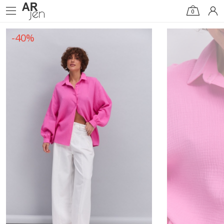
0
-40%