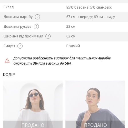
Склад
95% бавовна, 5% спандекс
Довжина виробу
67 см - спереду; 69 см - ззаду
?
Довжина рукава
23 см
?
Ширина під проймами
62 см
?
Силует
Прямий
?
Допустима розбіжність в замірах для текстильних виробів
становить
3%
(для в'язаних до
5%
).
КОЛІР
ПРОДАНО
ПРОДАНО