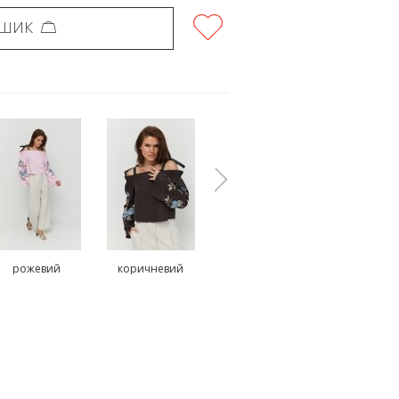
ОШИК
рожевий
коричневий
блакитний
молочн