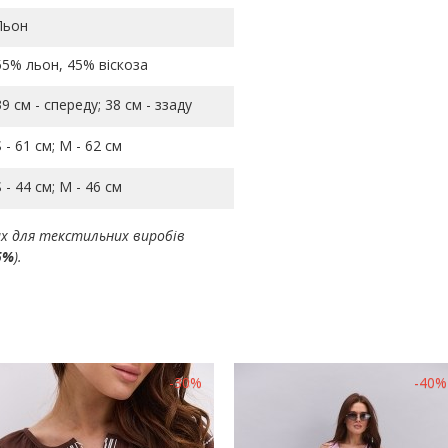
Льон
55% льон, 45% віскоза
39 см - спереду; 38 см - ззаду
S - 61 см; M - 62 см
S - 44 см; M - 46 см
ах для текстильних виробів
5%
).
-30%
-40%