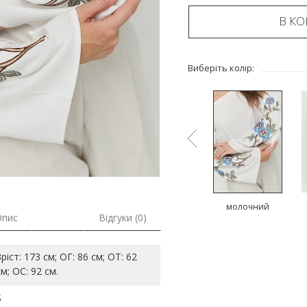
В К
Виберіть колір:
й
коричневий
блакитний
молочний
Опис
Відгуки (0)
Зріст: 173 см; ОГ: 86 см; ОТ: 62
см; ОС: 92 см.
S