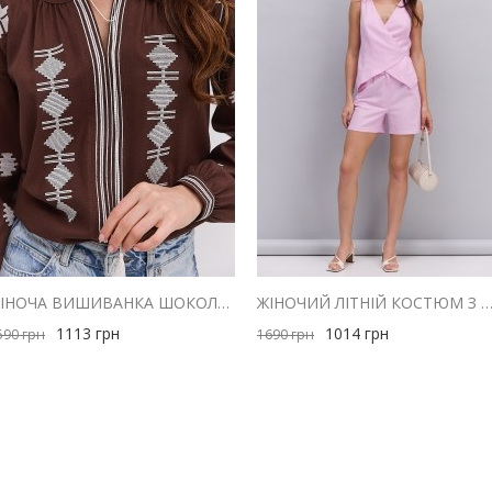
ЖІНОЧА ВИШИВАНКА ШОКОЛАДНА З МОЛОЧНОЮ ГЕОМЕТРІЄЮ ГЛАДДЮ
ЖІНОЧИЙ ЛІТНІЙ КОСТЮМ З ШОРТАМИ І ЖИЛЕТОМ З ЛЬОНУ Р
1113
грн
1014
грн
590
грн
1690
грн