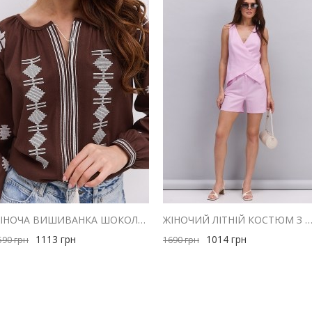
ЖІНОЧА ВИШИВАНКА ШОКОЛАДНА З МОЛОЧНОЮ ГЕОМЕТРІЄЮ ГЛАДДЮ
ЖІНОЧИЙ ЛІТНІЙ КОСТЮМ З ШОРТАМИ І ЖИЛЕТОМ З ЛЬОНУ Р
1113
грн
1014
грн
590
грн
1690
грн