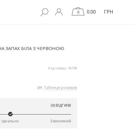
0.00
ГРН
0
А ЗАПАХ БІЛА З ЧЕРВОНОЮ
Код товару: 46768
Таблиця розмірів
(0) ВІДГУКІВ
Ідеально
Завеликий