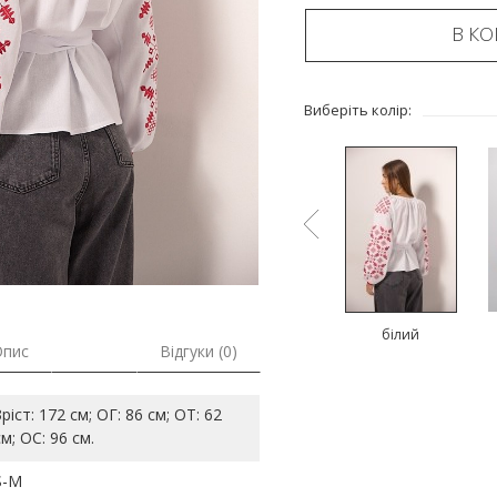
В К
Виберіть колір:
ий
молочний
молочний
білий
Опис
Відгуки (0)
Зріст: 172 см; ОГ: 86 см; ОТ: 62
см; ОС: 96 см.
S-M