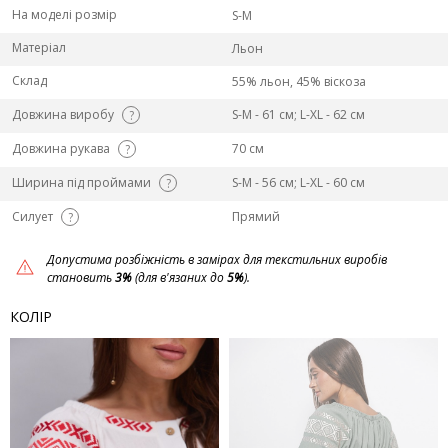
На моделі розмір
S-M
Матеріал
Льон
Склад
55% льон, 45% віскоза
Довжина виробу
S-M - 61 см; L-ХL - 62 см
?
Довжина рукава
70 см
?
Ширина під проймами
S-M - 56 см; L-ХL - 60 см
?
Силует
Прямий
?
Допустима розбіжність в замірах для текстильних виробів
становить
3%
(для в'язаних до
5%
).
КОЛІР