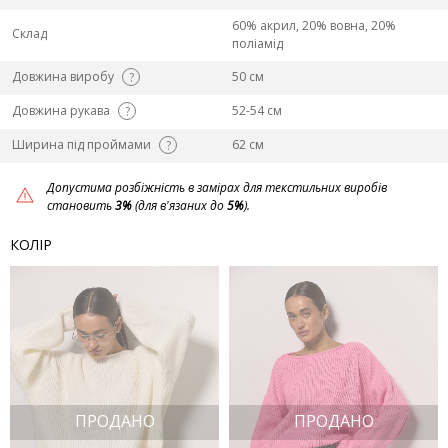
60% акрил, 20% вовна, 20%
Склад
поліамід
Довжина виробу
50 см
?
Довжина рукава
52-54 см
?
Ширина під проймами
62 см
?
Допустима розбіжність в замірах для текстильних виробів
становить
3%
(для в'язаних до
5%
).
КОЛІР
ПРОДАНО
ПРОДАНО