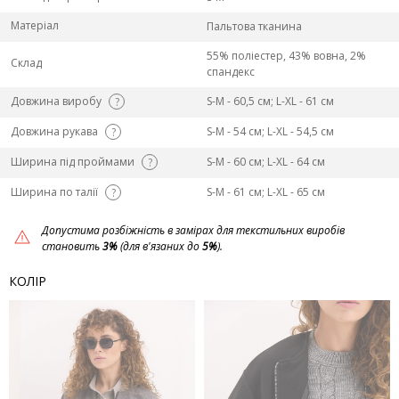
Матеріал
Пальтова тканина
55% поліестер, 43% вовна, 2%
Склад
спандекс
Довжина виробу
S-M - 60,5 см; L-ХL - 61 см
?
Довжина рукава
S-M - 54 см; L-ХL - 54,5 см
?
Ширина під проймами
S-M - 60 см; L-ХL - 64 см
?
Ширина по талії
S-M - 61 см; L-ХL - 65 см
?
Допустима розбіжність в замірах для текстильних виробів
становить
3%
(для в'язаних до
5%
).
КОЛІР