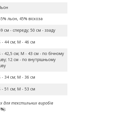
Льон
55% льон, 45% віскоза
59 см - спереду; 50 см - ззаду
S - 44 см; M - 46 см
S - 42,5 см; M - 43 см - по бічному
шву; 12 см - по внутрішньому
шву
S - 34 см; M - 36 см
S - 51 см; M - 53 см
ах для текстильних виробів
5%
).