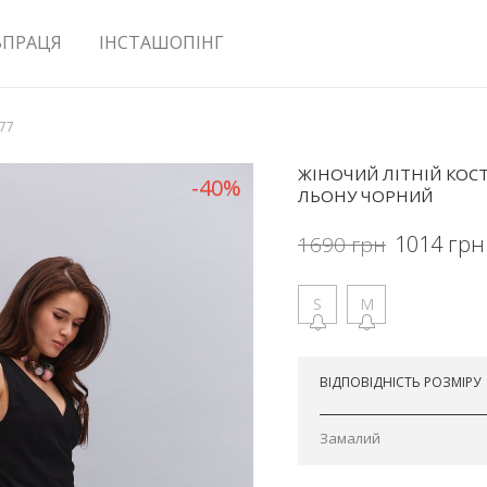
ВПРАЦЯ
ІНСТАШОПІНГ
577
ЖІНОЧИЙ ЛІТНІЙ КОС
-40%
ЛЬОНУ ЧОРНИЙ
1014
грн
1690
грн
S
M
Відправимо сьогодні
ВІДПОВІДНІСТЬ РОЗМІРУ
Замалий