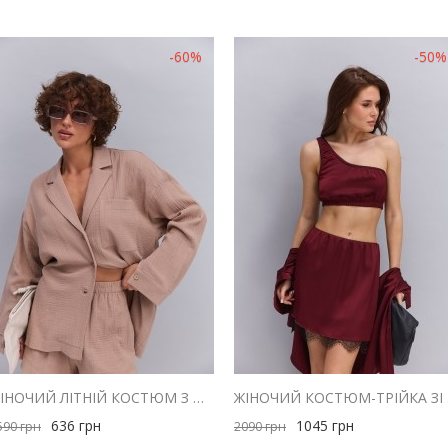
-60%
-50%
ЖІНОЧИЙ ЛІТНІЙ КОСТЮМ З ШОРТАМИ ТА СОРОЧКОЮ З МУСЛІНУ ШОКОЛАДНИЙ
ЖІНОЧ
636
грн
1045
грн
590
грн
2090
грн