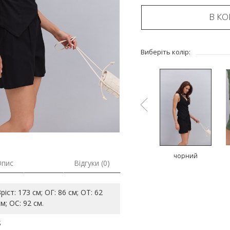
В К
Виберіть колір:
й
коричневий
молочний
чорний
Опис
Відгуки (0)
Зріст: 173 см; ОГ: 86 см; ОТ: 62
см; ОС: 92 см.
S