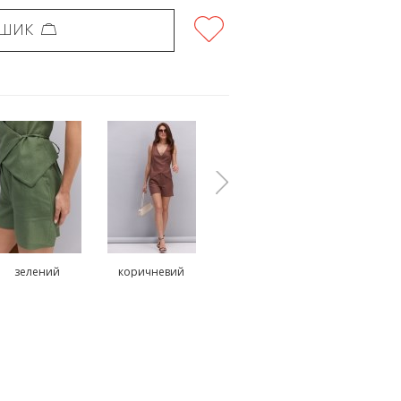
ОШИК
зелений
коричневий
рожевий
бежеви