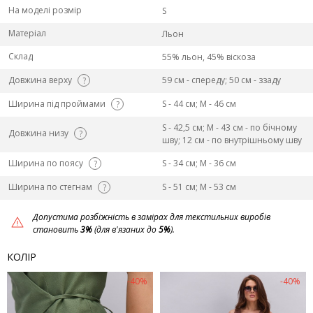
На моделі розмір
S
Матеріал
Льон
Склад
55% льон, 45% віскоза
Довжина верху
59 см - спереду; 50 см - ззаду
?
Ширина під проймами
S - 44 см; M - 46 см
?
S - 42,5 см; M - 43 см - по бічному
Довжина низу
?
шву; 12 см - по внутрішньому шву
Ширина по поясу
S - 34 см; M - 36 см
?
Ширина по стегнам
S - 51 см; M - 53 см
?
Допустима розбіжність в замірах для текстильних виробів
становить
3%
(для в'язаних до
5%
).
КОЛІР
-40%
-40%