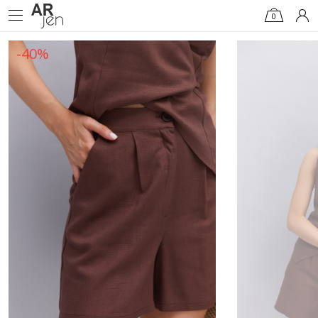
0
-40%