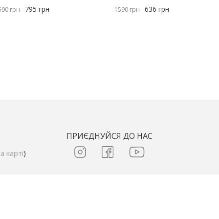
795
грн
636
грн
590
грн
1590
грн
ПРИЄДНУЙСЯ ДО НАС
а карті
)