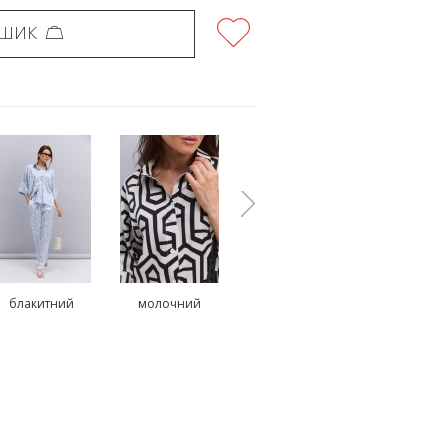
ОШИК
блакитний
молочний
молочний
чорни