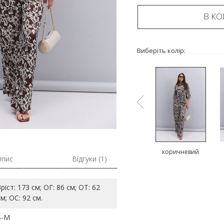
В К
Виберіть колір:
ий
чорний
чорний
коричневий
Опис
Відгуки (1)
Зріст: 173 см; ОГ: 86 см; ОТ: 62
см; ОС: 92 см.
S-M