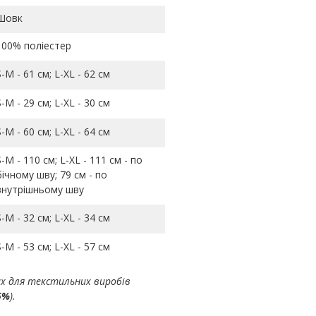
Шовк
100% поліестер
S-M - 61 см; L-ХL - 62 см
S-M - 29 см; L-ХL - 30 см
S-M - 60 см; L-ХL - 64 см
S-M - 110 см; L-ХL - 111 см - по
бічному шву; 79 см - по
внутрішньому шву
S-M - 32 см; L-ХL - 34 см
S-M - 53 см; L-ХL - 57 см
ах для текстильних виробів
5%
).