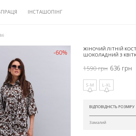
ВПРАЦЯ
ІНСТАШОПІНГ
586
ЖІНОЧИЙ ЛІТНІЙ КОС
-60%
ШОКОЛАДНИЙ З КВІТ
636
грн
1590
грн
S-M
L-XL
Відправимо сьогодні
ВІДПОВІДНІСТЬ РОЗМІРУ
Замалий