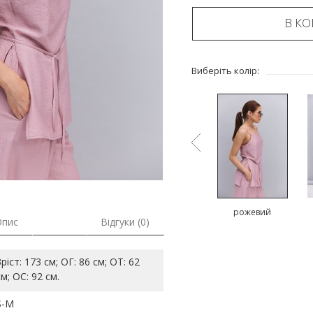
В К
Виберіть колір:
й
оливковий
коричневий
рожевий
Опис
Відгуки (0)
Зріст: 173 см; ОГ: 86 см; ОТ: 62
см; ОС: 92 см.
S-M