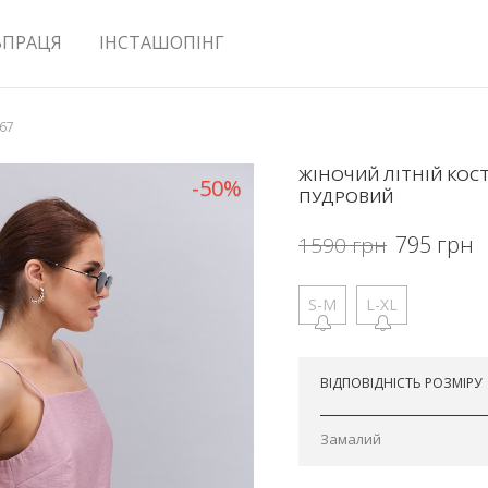
ВПРАЦЯ
ІНСТАШОПІНГ
267
ЖІНОЧИЙ ЛІТНІЙ КОС
-50%
ПУДРОВИЙ
795
грн
1590
грн
S-M
L-XL
Відправимо завтра
ВІДПОВІДНІСТЬ РОЗМІРУ
Замалий