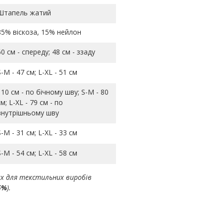
Штапель жатий
85% віскоза, 15% нейлон
60 см - спереду; 48 см - ззаду
S-M - 47 см; L-ХL - 51 см
110 см - по бічному шву; S-M - 80
см; L-ХL - 79 см - по
внутрішньому шву
S-M - 31 см; L-ХL - 33 см
S-M - 54 см; L-ХL - 58 см
ах для текстильних виробів
5%
).