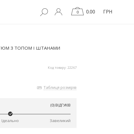
0.00
ГРН
0
ТЮМ З ТОПОМ І ШТАНАМИ
Код товару: 22267
Таблиця розмірів
(0) ВІДГУКІВ
Ідеально
Завеликий