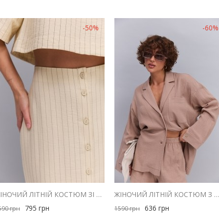
-50%
-60%
ЖІНОЧИЙ ЛІТНІЙ КОСТЮМ ЗІ СПІДНИЦЕЮ І ТОПОМ СВІТЛО-БЕЖЕВИЙ В СМУЖКУ
ЖІНОЧИЙ ЛІТНІЙ КОСТЮМ З ШОРТАМИ ТА СОРОЧКОЮ З МУСЛІНУ ШОКО
795
грн
636
грн
590
грн
1590
грн