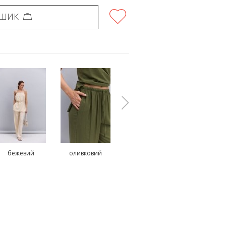
ОШИК
бежевий
оливковий
коричневий
рожеви