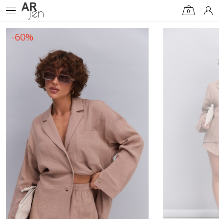
0
-60%