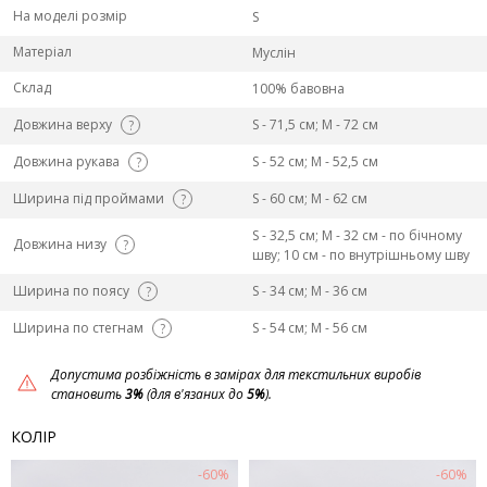
На моделі розмір
S
Матеріал
Муслін
Склад
100% бавовна
Довжина верху
S - 71,5 см; M - 72 см
?
Довжина рукава
S - 52 см; M - 52,5 см
?
Ширина під проймами
S - 60 см; M - 62 см
?
S - 32,5 см; M - 32 см - по бічному
Довжина низу
?
шву; 10 см - по внутрішньому шву
Ширина по поясу
S - 34 см; M - 36 см
?
Ширина по стегнам
S - 54 см; M - 56 см
?
Допустима розбіжність в замірах для текстильних виробів
становить
3%
(для в'язаних до
5%
).
КОЛІР
-60%
-60%