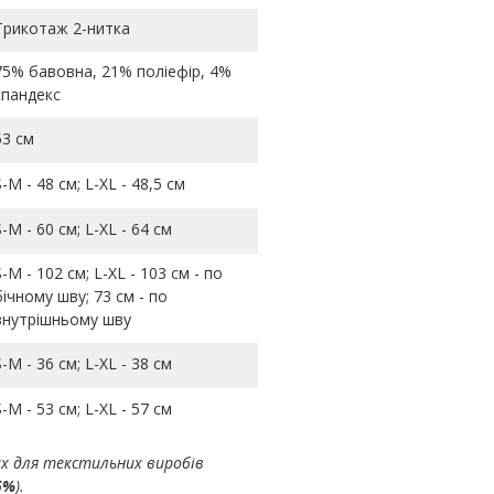
Трикотаж 2-нитка
75% бавовна, 21% поліефір, 4%
спандекс
53 см
S-M - 48 см; L-ХL - 48,5 см
S-M - 60 см; L-ХL - 64 см
S-M - 102 см; L-ХL - 103 см - по
бічному шву; 73 см - по
внутрішньому шву
S-M - 36 см; L-ХL - 38 см
S-M - 53 см; L-ХL - 57 см
ах для текстильних виробів
5%
).