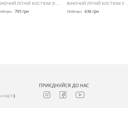
ЖІНОЧИЙ ЛІТНІЙ КОСТЮМ ЗІ СПІДНИЦЕЮ І ТОПОМ ШОКОЛАДНИЙ В СМУЖКУ
ЖІНОЧИЙ ЛІТНІЙ КОСТЮМ З ШОРТАМИ ТА СОРОЧКОЮ З МУСЛІНУ ШОКО
795
грн
636
грн
590
грн
1590
грн
ПРИЄДНУЙСЯ ДО НАС
а карті
)