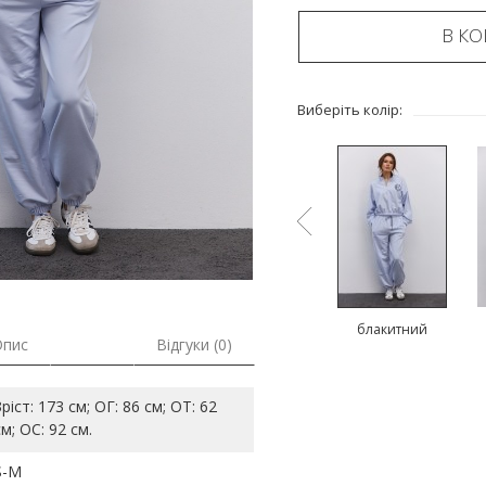
В К
Виберіть колір:
рожевий
коричневий
блакитний
Опис
Відгуки (0)
Зріст: 173 см; ОГ: 86 см; ОТ: 62
см; ОС: 92 см.
S-M