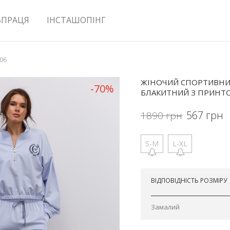
ВПРАЦЯ
ІНСТАШОПІНГ
506
ЖІНОЧИЙ СПОРТИВНИ
-70%
БЛАКИТНИЙ З ПРИНТО
567
грн
1890
грн
S-M
L-XL
Відправимо сьогодні
ВІДПОВІДНІСТЬ РОЗМІРУ
Замалий