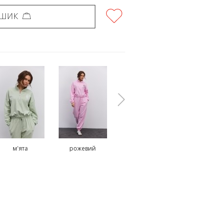
ОШИК
м'ята
рожевий
коричневий
блакитн