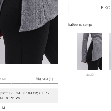
В К
Виберіть колір:
сірий
Опис
Відгуки (1)
Зріст: 170 см; ОГ: 84 см; ОТ: 62
см; ОС: 91 см.
S-M