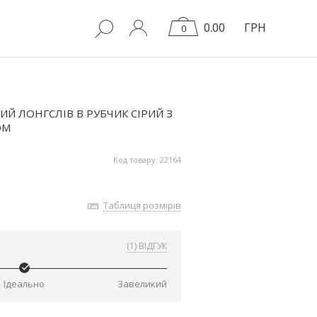
0.00
ГРН
0
Й ЛОНГСЛІВ В РУБЧИК СІРИЙ З
ОМ
Код товару: 22164
Таблиця розмірів
(1) ВІДГУК
Ідеально
Завеликий