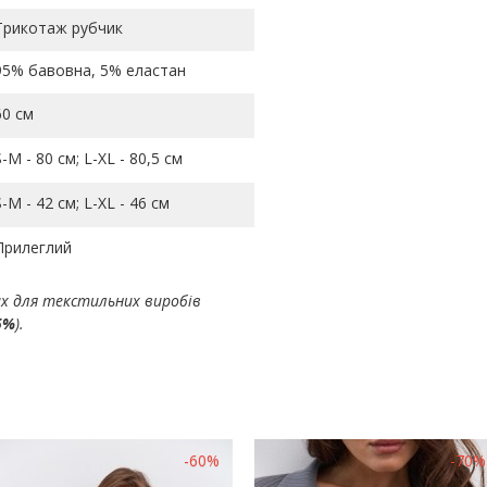
Трикотаж рубчик
95% бавовна, 5% еластан
60 см
S-M - 80 см; L-ХL - 80,5 см
S-M - 42 см; L-ХL - 46 см
Прилеглий
ах для текстильних виробів
5%
).
-60%
-70%