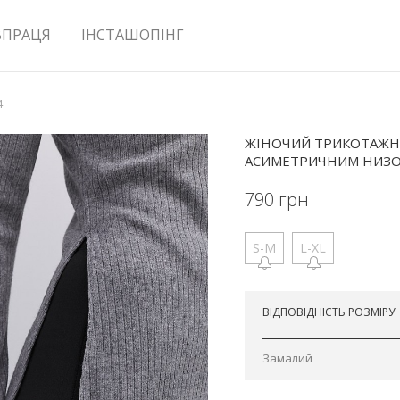
ВПРАЦЯ
ІНСТАШОПІНГ
4
ЖІНОЧИЙ ТРИКОТАЖНИ
АСИМЕТРИЧНИМ НИЗ
790
грн
S-M
L-XL
Відправимо сьогодні
ВІДПОВІДНІСТЬ РОЗМІРУ
Замалий