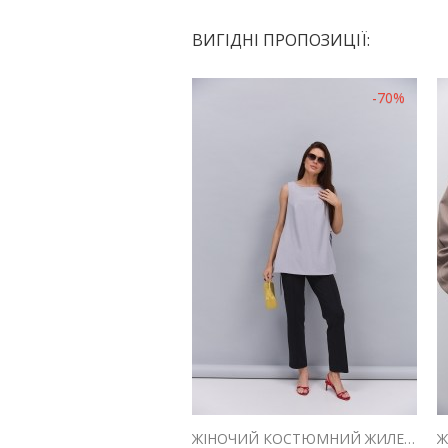
ВИГІДНІ ПРОПОЗИЦІЇ:
-70%
ЖІНОЧИЙ КОСТЮМНИЙ ЖИЛЕТ СВІТЛО-СІРИЙ ІЗ ЗАВ`ЯЗКАМИ З БОКІВ