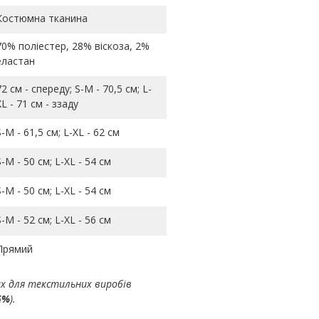
Костюмна тканина
70% поліестер, 28% віскоза, 2%
еластан
72 см - спереду; S-M - 70,5 см; L-
ХL - 71 см - ззаду
S-M - 61,5 см; L-ХL - 62 см
S-M - 50 см; L-ХL - 54 см
S-M - 50 см; L-ХL - 54 см
S-M - 52 см; L-ХL - 56 см
Прямий
ах для текстильних виробів
5%
).