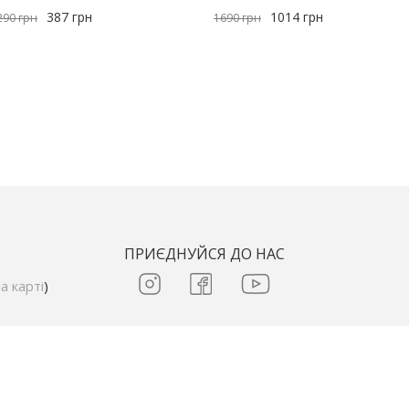
387
грн
1014
грн
290
грн
1690
грн
ПРИЄДНУЙСЯ ДО НАС
а карті
)