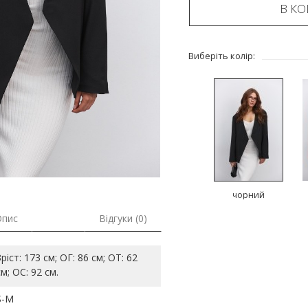
В К
Виберіть колір:
чорний
Опис
Відгуки (0)
Зріст: 173 см; ОГ: 86 см; ОТ: 62
см; ОС: 92 см.
S-M