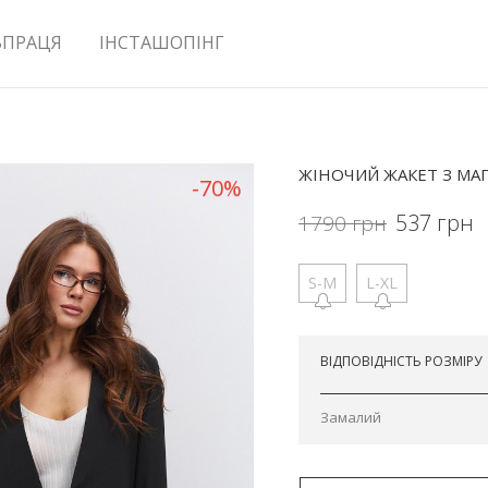
ВПРАЦЯ
ІНСТАШОПІНГ
ЖІНОЧИЙ ЖАКЕТ З МА
-70%
537
грн
1790
грн
S-M
L-XL
Відправимо сьогодні
ВІДПОВІДНІСТЬ РОЗМІРУ
Замалий