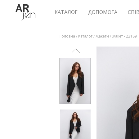
КАТАЛОГ
ДОПОМОГА
СПІ
Головна
/
Каталог
/
Жакети
/
Жакет - 22189