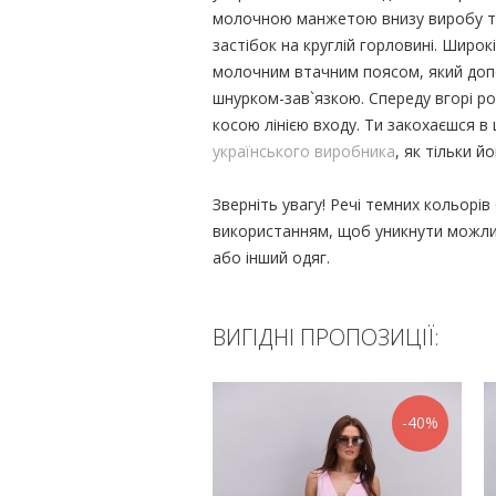
молочною манжетою внизу виробу т
застібок на круглій горловині. Широк
молочним втачним поясом, який доп
шнурком-зав`язкою. Спереду вгорі ро
косою лінією входу. Ти закохаєшся в
українського виробника
, як тільки й
Зверніть увагу! Речі темних кольор
використанням, щоб уникнути можли
або інший одяг.
ВИГІДНІ ПРОПОЗИЦІЇ:
-40%