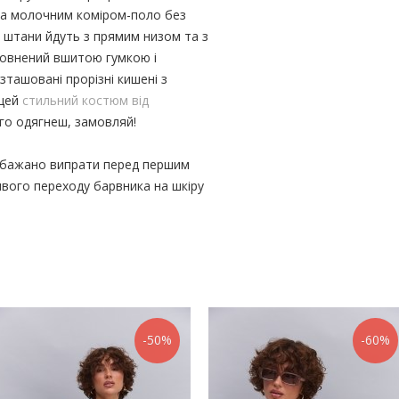
а молочним коміром-поло без
і штани йдуть з прямим низом та з
овнений вшитою гумкою і
зташовані прорізні кишені з
 цей
стильний костюм від
ого одягнеш, замовляй!
ів бажано випрати перед першим
вого переходу барвника на шкіру
-50%
-60%