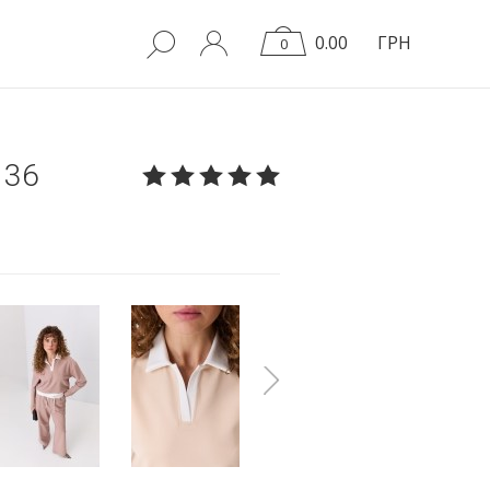
0.00
ГРН
0
136