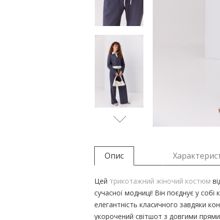
Опис
Характерис
Цей
трикотажний жіночий костюм
ві
сучасної модниці! Він поєднує у соб
елегантність класичного завдяки ко
укорочений світшот з довгими прям