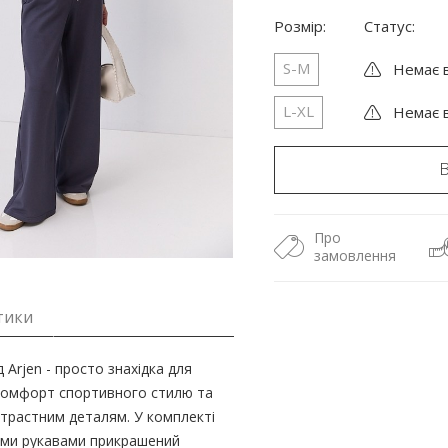
Розмір:
Статус:
S-M
Немає в
L-XL
Немає в
Про
замовлення
тики
д Arjen - просто знахідка для
і комфорт спортивного стилю та
нтрастним деталям. У комплекті
ими рукавами прикрашений