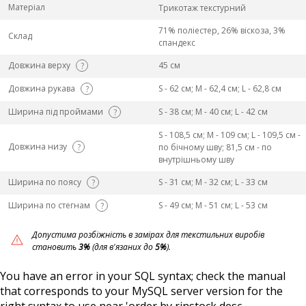
Матеріал
Трикотаж текстурний
71% поліестер, 26% віскоза, 3%
Склад
спандекс
Довжина верху
45 см
?
Довжина рукава
S - 62 см; M - 62,4 см; L - 62,8 см
?
Ширина під проймами
S - 38 см; M - 40 см; L - 42 см
?
S - 108,5 см; M - 109 см; L - 109,5 см -
Довжина низу
?
по бічному шву; 81,5 см - по
внутрішньому шву
Ширина по поясу
S - 31 см; M - 32 см; L - 33 см
?
Ширина по стегнам
S - 49 см; M - 51 см; L - 53 см
?
Допустима розбіжність в замірах для текстильних виробів
становить
3%
(для в'язаних до
5%
).
You have an error in your SQL syntax; check the manual
that corresponds to your MySQL server version for the
right syntax to use near 'order by rinstock desc,