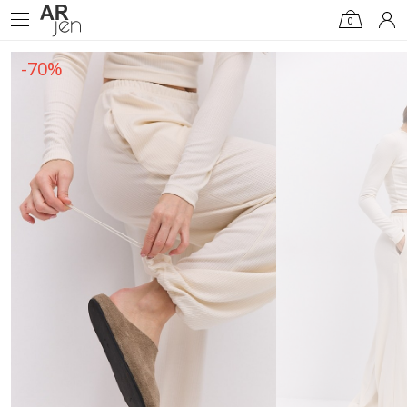
0
-70%