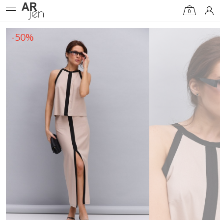
0
-50%