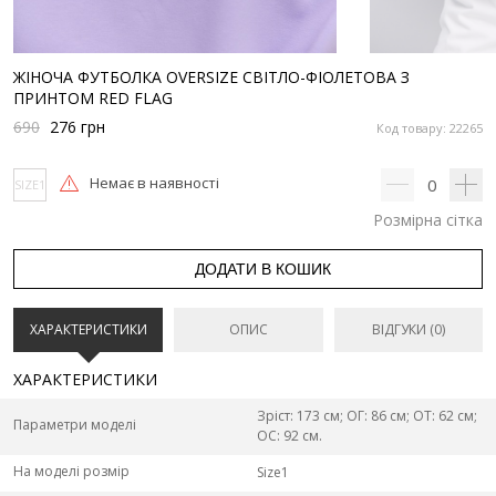
ЖІНОЧА ФУТБОЛКА OVERSIZE СВІТЛО-ФІОЛЕТОВА З
ПРИНТОМ RED FLAG
690
276
грн
Код товару: 22265
Немає в наявності
0
SIZE1
Розмірна сітка
ДОДАТИ В КОШИК
ХАРАКТЕРИСТИКИ
ОПИС
ВІДГУКИ (0)
ХАРАКТЕРИСТИКИ
Зріст: 173 см; ОГ: 86 см; ОТ: 62 см;
Параметри моделі
ОС: 92 см.
На моделі розмір
Size1