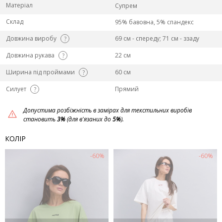
Матеріал
Супрем
Склад
95% бавовна, 5% спандекс
Довжина виробу
69 см - спереду; 71 см - ззаду
?
Довжина рукава
22 см
?
Ширина під проймами
60 см
?
Силует
Прямий
?
Допустима розбіжність в замірах для текстильних виробів
становить
3%
(для в'язаних до
5%
).
КОЛІР
-60%
-60%