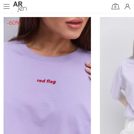
0
-60%