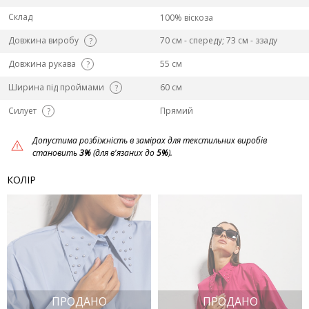
Склад
100% віскоза
Довжина виробу
70 см - спереду; 73 см - ззаду
?
Довжина рукава
55 см
?
Ширина під проймами
60 см
?
Силует
Прямий
?
Допустима розбіжність в замірах для текстильних виробів
становить
3%
(для в'язаних до
5%
).
КОЛІР
ПРОДАНО
ПРОДАНО