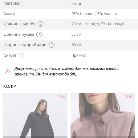
Матеріал
Котон
Склад
95% бавовна, 5% еластан
Довжина виробу
70 см - спереду; 73 см - ззаду
?
Довжина рукава
55 см
?
Ширина під проймами
60 см
?
Силует
Прямий
?
Допустима розбіжність в замірах для текстильних виробів
становить
3%
(для в'язаних до
5%
).
КОЛІР
-70%
-70%