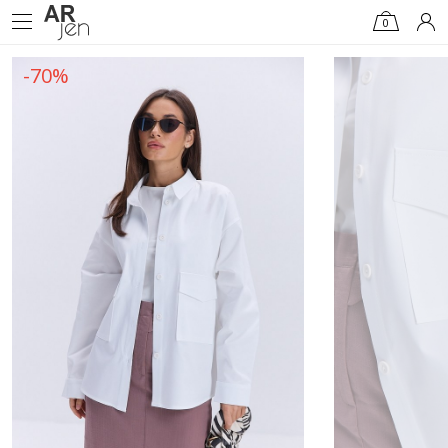
0
-70%