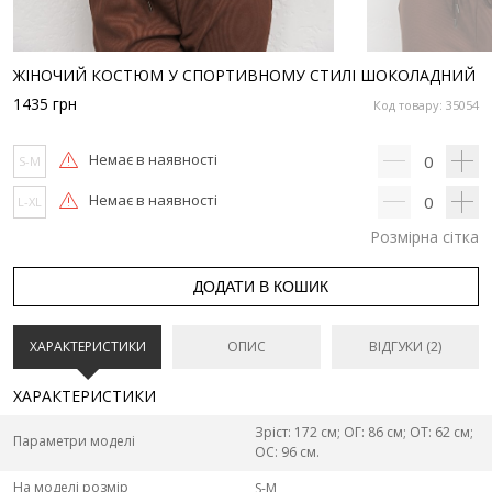
ЖІНОЧИЙ КОСТЮМ У СПОРТИВНОМУ СТИЛІ ШОКОЛАДНИЙ
1435
грн
Код товару: 35054
Немає в наявності
0
S-M
Немає в наявності
0
L-XL
Розмірна сітка
ДОДАТИ В КОШИК
ХАРАКТЕРИСТИКИ
ОПИС
ВІДГУКИ (2)
ХАРАКТЕРИСТИКИ
Зріст: 172 см; ОГ: 86 см; ОТ: 62 см;
Параметри моделі
ОС: 96 см.
На моделі розмір
S-M