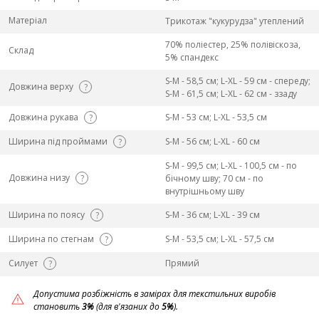
Матеріал
Трикотаж "кукурудза" утеплений
70% поліестер, 25% полівіскоза,
Склад
5% спандекс
S-M - 58,5 см; L-ХL - 59 см - спереду;
Довжина верху
?
S-M - 61,5 см; L-ХL - 62 см - ззаду
Довжина рукава
S-M - 53 см; L-ХL - 53,5 см
?
Ширина під проймами
S-M - 56 см; L-ХL - 60 см
?
S-M - 99,5 см; L-ХL - 100,5 см - по
Довжина низу
?
бічному шву; 70 см - по
внутрішньому шву
Ширина по поясу
S-M - 36 см; L-ХL - 39 см
?
Ширина по стегнам
S-M - 53,5 см; L-ХL - 57,5 см
?
Силует
Прямий
?
Допустима розбіжність в замірах для текстильних виробів
становить
3%
(для в'язаних до
5%
).