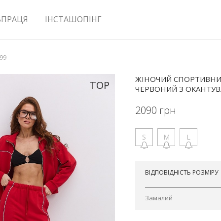
ВПРАЦЯ
ІНСТАШОПІНГ
499
ЖІНОЧИЙ СПОРТИВН
TOP
ЧЕРВОНИЙ З ОКАНТУ
2090
грн
S
M
L
Відправимо завтра
ВІДПОВІДНІСТЬ РОЗМІРУ
Замалий