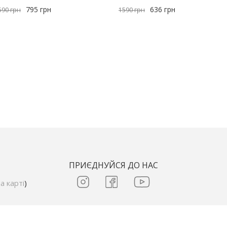
795
грн
636
грн
590
грн
1590
грн
ПРИЄДНУЙСЯ ДО НАС
а карті
)