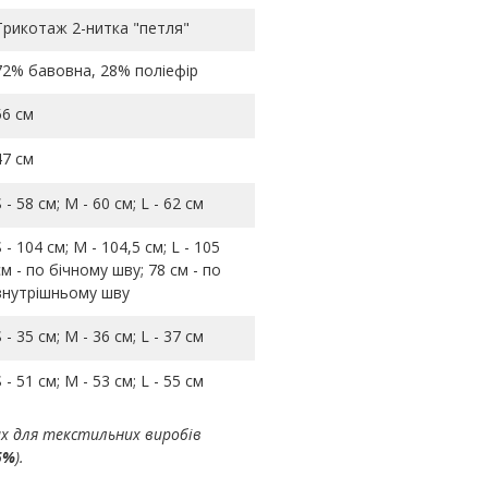
Трикотаж 2-нитка "петля"
72% бавовна, 28% поліефір
56 см
47 см
S - 58 см; M - 60 см; L - 62 см
S - 104 см; M - 104,5 см; L - 105
см - по бічному шву; 78 см - по
внутрішньому шву
S - 35 см; M - 36 см; L - 37 см
S - 51 см; M - 53 см; L - 55 см
ах для текстильних виробів
5%
).