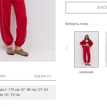
В К
Виберіть колір:
сірий
коричневий
червоний
Опис
Відгуки (1)
Зріст: 173 см; ОГ: 86 см; ОТ: 62
см; ОС: 92 см.
S