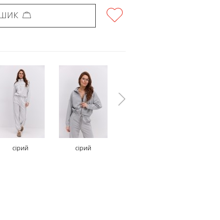
ОШИК
сірий
сірий
коричневий
червони