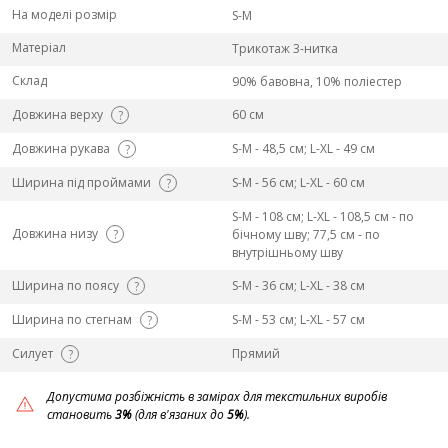
На моделі розмір
S-M
Матеріал
Трикотаж 3-нитка
Склад
90% бавовна, 10% поліестер
Довжина верху
60 см
?
Довжина рукава
S-M - 48,5 см; L-ХL - 49 см
?
Ширина під проймами
S-M - 56 см; L-ХL - 60 см
?
S-M - 108 см; L-ХL - 108,5 см - по
Довжина низу
?
бічному шву; 77,5 см - по
внутрішньому шву
Ширина по поясу
S-M - 36 см; L-ХL - 38 см
?
Ширина по стегнам
S-M - 53 см; L-ХL - 57 см
?
Силует
Прямий
?
Допустима розбіжність в замірах для текстильних виробів
становить
3%
(для в'язаних до
5%
).