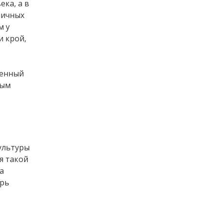
ека, а в
личных
м у
и крой,
венный
ным
культуры
я такой
а
ерь