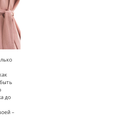
олько
как
 быть
о
а до
воей –