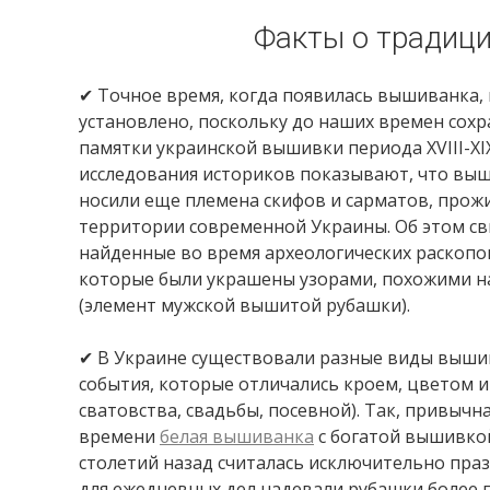
Факты о традиц
✔ Точное время, когда появилась вышиванка,
установлено, поскольку до наших времен сох
памятки украинской вышивки периода XVIII-XI
исследования историков показывают, что вы
носили еще племена скифов и сарматов, прож
территории современной Украины. Об этом с
найденные во время археологических раскопо
которые были украшены узорами, похожими 
(элемент мужской вышитой рубашки).
✔ В Украине существовали разные виды выши
события, которые отличались кроем, цветом и
сватовства, свадьбы, посевной). Так, привычн
времени
белая вышиванка
с богатой вышивко
столетий назад считалась исключительно пра
для ежедневных дел надевали рубашки более п