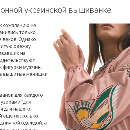
ионной украинской вышиванке
 к сожалению не
ранились только
X веков. Однако
шитую одежду
ивавших на
видетельствуют
к фигурки мужчин,
на вышитые манишки
ванок для каждого
 узорами (для
ая для нашего
й еще несколько
здничной одеждой, а
ростого кроя из