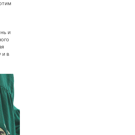
хотим
нь и
ного
ая
 и в