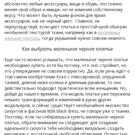
абсолютно любые аксессуары, вещи и обувь, постоянно
меняя свой образ и имидж, но не изменяя собственному
вкусу. Что может быть лучшим фоном для ярких
аксессуаров, как не черный цвет. Главное, не
переусердствуй, если цвет платья и простой крой обыгран
необычной текстурой ткани, например как в
кружевных
женских платьях
, тогда украшений нужно совсем немного.
Как выбрать маленькое черное платье
Еще часто можно услышать, что маленькое черное платье
необходимо купить хотя бы потому, что оно стройнит, но
это утверждение не совсем корректно. Да, если речь идет о
том самом изобретении Коко с плиссировкой, опущенной
талией, длиной ниже колена и длинным рукавом, то оно
действительно подходит практически всем женщинам. Но,
дойдя до нашего времени, эта модель платья уже пережила
немало трансформаций и изменений в руках других
модельеров, и сейчас существует необычайное множество
силуэтов и фасонов little black dress, не говоря уже о тканях.
Поэтому, если ты собираешься купить маленькое черное
платье, обрати внимание на следующее: для создания
идеального силуэта тебе необходимо визуально создать
вертикаль с достаточной свободой облегания. Полностью