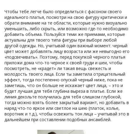
Чтобы тебе легче было определиться с фасоном своего
идеального платья, посмотри на свою фигуру критически и
обрати внимание на те области, которые нужно визуально
уменьшить, либо скрыть, или возможно где-то необходимо
добавить объема. Пользуйся теми же приемами, которые
актуальны для твоего типа фигуры при выборе любой
другой одежды. Но, учитывай один важный момент: черный
цвет может добавлять лицу возраста или же невыгодно его
«подсвечивать». Поэтому, перед покупкой черного платья
приложи дома что-то черное к своей груди и шеи, чтобы
посмотреть, не «крадет» ли такая вещь свежесть и
молодость твоего лица. Если ты заметила отрицательный
эффект, тогда постепенно опускай черный ниже, пока не
заметишь, что он больше не искажает цвет лица, – это и
будет лучшая для тебя глубина выреза в платье. Если же
линия декольте получилась для тебя слишком глубокой,
тогда можно взять более закрытый вариант, но добавить в
наряд что-то яркое или светлое на шею (платок, колье,
воротник и т.д.), чтобы освежить тон лица – учитывай это в
дальнейшем при составлении подобных ансамблей.