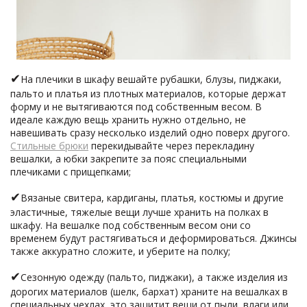
✔
На плечики в шкафу вешайте рубашки, блузы, пиджаки,
пальто и платья из плотных материалов, которые держат
форму и не вытягиваются под собственным весом. В
идеале каждую вещь хранить нужно отдельно, не
навешивать сразу несколько изделий одно поверх другого.
Стильные брюки
перекидывайте через перекладину
вешалки, а юбки закрепите за пояс специальными
плечиками с прищепками;
✔
Вязаные свитера, кардиганы, платья, костюмы и другие
эластичные, тяжелые вещи лучше хранить на полках в
шкафу. На вешалке под собственным весом они со
временем будут растягиваться и деформироваться. Джинсы
также аккуратно сложите, и уберите на полку;
✔
Сезонную одежду (пальто, пиджаки), а также изделия из
дорогих материалов (шелк, бархат) храните на вешалках в
специальных чехлах, это защитит вещи от пыли, влаги или