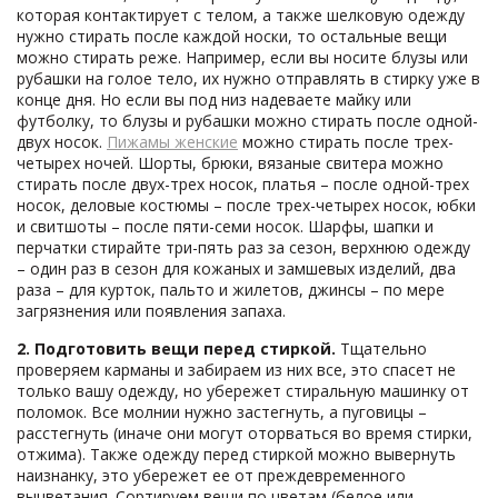
которая контактирует с телом, а также шелковую одежду
нужно стирать после каждой носки, то остальные вещи
можно стирать реже. Например, если вы носите блузы или
рубашки на голое тело, их нужно отправлять в стирку уже в
конце дня. Но если вы под низ надеваете майку или
футболку, то блузы и рубашки можно стирать после одной-
двух носок.
Пижамы женские
можно стирать после трех-
четырех ночей. Шорты, брюки, вязаные свитера можно
стирать после двух-трех носок, платья – после одной-трех
носок, деловые костюмы – после трех-четырех носок, юбки
и свитшоты – после пяти-семи носок. Шарфы, шапки и
перчатки стирайте три-пять раз за сезон, верхнюю одежду
– один раз в сезон для кожаных и замшевых изделий, два
раза – для курток, пальто и жилетов, джинсы – по мере
загрязнения или появления запаха.
2. Подготовить вещи перед стиркой.
Тщательно
проверяем карманы и забираем из них все, это спасет не
только вашу одежду, но убережет стиральную машинку от
поломок. Все молнии нужно застегнуть, а пуговицы –
расстегнуть (иначе они могут оторваться во время стирки,
отжима). Также одежду перед стиркой можно вывернуть
наизнанку, это убережет ее от преждевременного
выцветания. Сортируем вещи по цветам (белое или