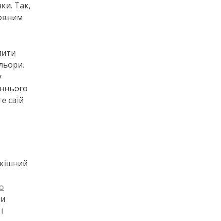
ки. Так,
ловним
лити
ольори.
у
іннього
е свій
зкішний
о
чи
і