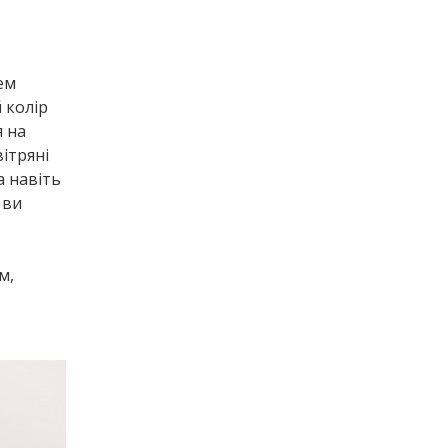
ем
 колір
 на
вітряні
а навіть
 ви
м,