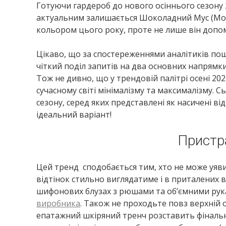
Готуючи гардероб до нового осіннього сезону 
актуальним залишається Шоколадний Мус (Moch
кольором цього року, проте не лише він допом
Цікаво, що за спостереженнями аналітиків по
чіткий поділ запитів на два основних напрямки:
Тож не дивно, що у трендовій палітрі осені 20
сучасному світі мінімалізму та максималізму. 
сезону, серед яких представлені як насичені від
ідеальний варіант!
Пристр
Цей тренд сподобається тим, хто не може уяви
відтінок стильно виглядатиме і в приталених ве
шифонових блузах з рюшами та об’ємними рука
виробника
. Також не проходьте повз верхній 
епатажний шкіряний тренч розставить фінальн