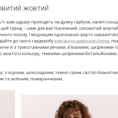
овитий жовтий
ь?» вам одразу приходять на думку гарбузи, налиті сонц
о цей тренд – саме для вас! Насичений, соковитий жовтий
чного сезону, і модницям однозначно варто наважитися
одайте до свого гардеробу
елегантні шифонові блузи
, по
уючи їх з трикотажними речами, в’язаними, шкіряними т
го жовтого кольору, темними шкіряними ботильйонами,
у: з чорним, шоколадним, темно-сірим, світло-блакитни
им та зеленим, помаранчевим.