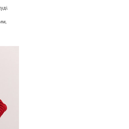
уді.
им,