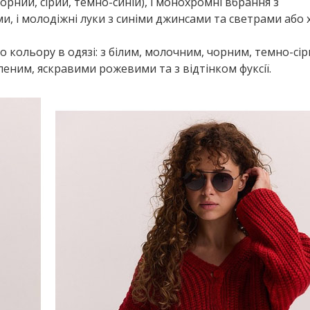
орний, сірий, темно-синій), і монохромні вбрання з
 і молодіжні луки з синіми джинсами та светрами або х
кольору в одязі: з білим, молочним, чорним, темно-сір
леним, яскравими рожевими та з відтінком фуксії.