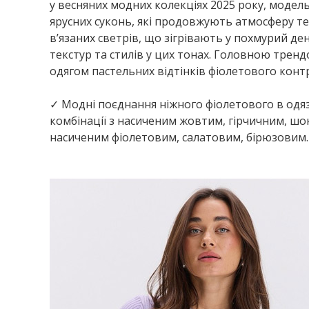
у весняних модних колекціях 2025 року, модель
ярусних суконь, які продовжують атмосферу т
в’язаних светрів, що зігрівають у похмурий де
текстур та стилів у цих тонах. Головною трен
одягом пастельних відтінків фіолетового конт
✓ Модні поєднання ніжного фіолетового в одяз
комбінації з насиченим жовтим, гірчичним, шо
насиченим фіолетовим, салатовим, бірюзовим.