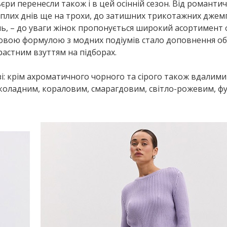
єри перенесли також і в цей осінній сезон. Від романти
еплих днів ще на трохи, до затишних трикотажних джем
нь, – до уваги жінок пропонується широкий асортимент 
довою формулою з модних подіумів стало доповнення об
растним взуттям на підборах.
і: крім ахроматичного чорного та сірого також вдалими
коладним, кораловим, смарагдовим, світло-рожевим, фу