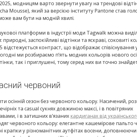
2025, модницям варто звернути увагу на трендові відтін
a Mousse), який за версією інституту Pantone став го
оже вам бути на модній хвилі.
шукової платформи в індустрії моди Tagwalk можна виді
 природні, заспокійливі відтінки та яскраві, соковиті к
25 відстежується контраст, що відображає співіснування 
Сьогодні ми розбираємо п’ять модних кольорів нового ос
тінки, так і приглушені, тому серед них ви точно знайдет
асний червоний
ти осінній сезон без червоного кольору. Насичений, ро
чірніх та casual сукнях довжиною максі, і в повітряних
вами, і в затишних в’язаних
кардиганах від українськог
одяг червоного кольору: елегантне кашемірове пальто 
і крапки у різноманітних аутфітах восени, доповнюючи 