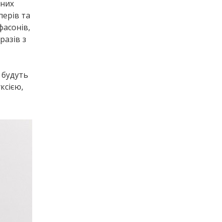
чних
перів та
фасонів,
разів з
 будуть
ксією,