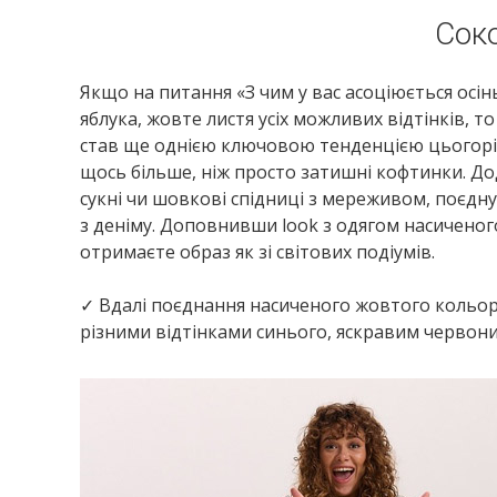
Сок
Якщо на питання «З чим у вас асоціюється осін
яблука, жовте листя усіх можливих відтінків, т
став ще однією ключовою тенденцією цьогорі
щось більше, ніж просто затишні кофтинки. Д
сукні чи шовкові спідниці з мереживом, поєдн
з деніму. Доповнивши look з одягом насичено
отримаєте образ як зі світових подіумів.
✓ Вдалі поєднання насиченого жовтого кольор
різними відтінками синього, яскравим червон