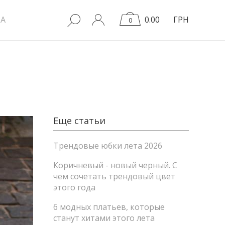
A
0.00
ГРН
0
Еще статьи
Трендовые юбки лета 2026
Коричневый - новый черный. С
чем сочетать трендовый цвет
этого года
6 модных платьев, которые
станут хитами этого лета