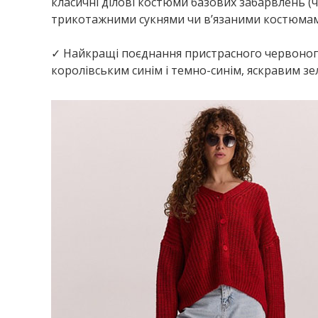
класичні ділові костюми базових забарвлень (ч
трикотажними сукнями чи в’язаними костюмами,
✓ Найкращі поєднання пристрасного червоного 
королівським синім і темно-синім, яскравим зе