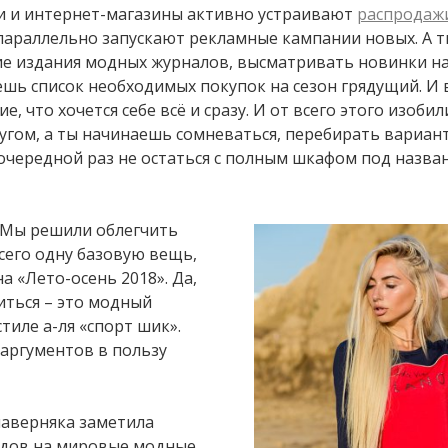
ки и интернет-магазины активно устраивают
распродаж
араллельно запускают рекламные кампании новых. А т
е издания модных журналов, высматривать новинки н
ешь список необходимых покупок на сезон грядущий. И 
, что хочется себе всё и сразу. И от всего этого изобил
угом, а ты начинаешь сомневаться, перебирать вариан
 очередной раз не остаться с полным шкафом под назва
! Мы решили облегчить
сего одну базовую вещь,
а «Лето-осень 2018». Да,
иться – это модный
тиле а-ля «спорт шик».
аргументов в пользу
аверняка заметила
одов на мировые модные