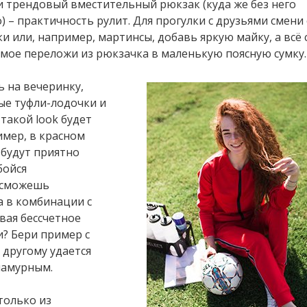
и трендовый вместительный рюкзак (куда же без него
) – практичность рулит. Для прогулки с друзьями смени
ки или, например, мартинсы, добавь яркую майку, а всё
мое переложи из рюкзачка в маленькую поясную сумку.
ь на вечеринку,
ые туфли-лодочки и
такой look будет
имер, в красном
будут приятно
бойся
ю сможешь
а в комбинации с
вая бессчетное
и? Бери пример с
 другому удается
ламурным.
только из