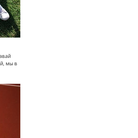
давай
й, мы в