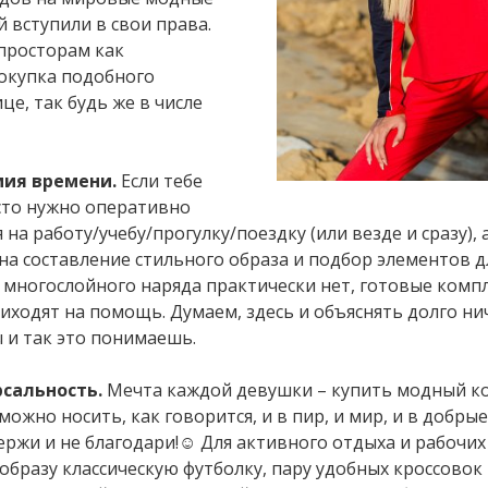
 вступили в свои права.
просторам как
окупка подобного
е, так будь же в числе
мия времени.
Если тебе
сто нужно оперативно
 на работу/учебу/прогулку/поездку (или везде и сразу), 
на составление стильного образа и подбор элементов д
 многослойного наряда практически нет, готовые комп
риходят на помощь. Думаем, здесь и объяснять долго ни
ы и так это понимаешь.
рсальность.
Мечта каждой девушки – купить модный к
ожно носить, как говорится, и в пир, и мир, и в добры
держи и не благодари!☺ Для активного отдыха и рабочих
 образу классическую футболку, пару удобных кроссовок