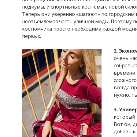
подиумы, и спортивные костюмы с новой силой
Теперь они уверенно «шагают» по городским 
неотъемлемая часть уличной моды. Поэтому п
костюмчика просто необходима каждой модниц
первых.
2. Эконо
очень ча
собраться
времени 
сложного
всегда п
нужно, т
3. Униве
который м
Вот он, 
добавь к