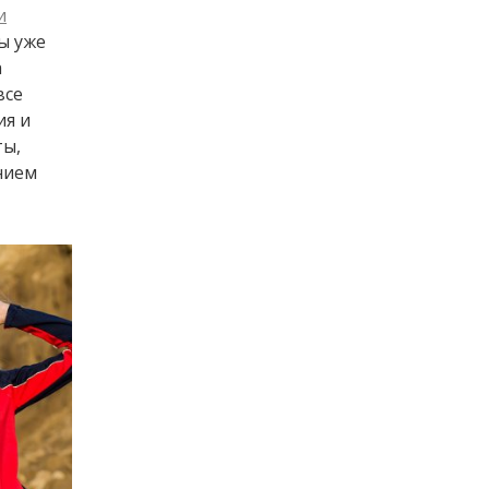
и
ы уже
а
все
ия и
ты,
нием