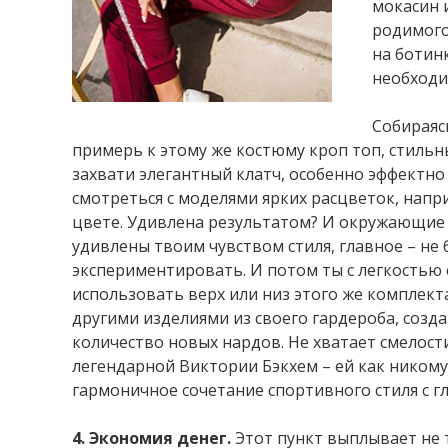
мокасин 
родимого
на ботин
необходи
Собираяс
примерь к этому же костюму кроп топ, стильн
захвати элегантный клатч, особенно эффектно 
смотреться с моделями ярких расцветок, напр
цвете. Удивлена результатом? И окружающие 
удивлены твоим чувством стиля, главное – не 
экспериментировать. И потом ты с легкость
использовать верх или низ этого же комплект
другими изделиями из своего гардероба, созда
количество новых нардов. Не хватает смелост
легендарной Виктории Бэкхем – ей как никому
гармоничное сочетание спортивного стиля с г
4. Экономия денег.
Этот пункт выплывает не 