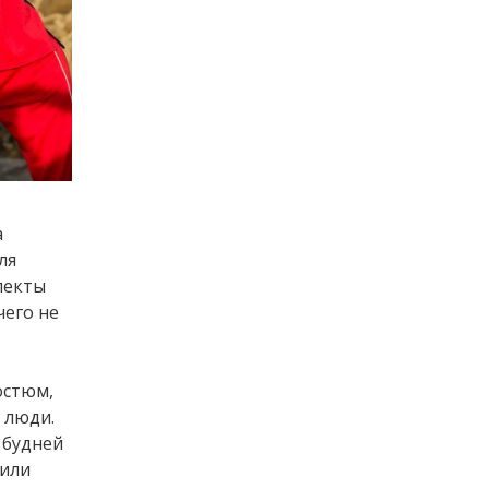
а
ля
лекты
чего не
остюм,
е люди.
 будней
 или