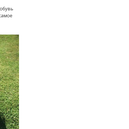
 обувь
 самое