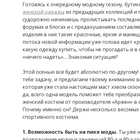
Готовясь к очередному модному сезону, бути
женской одежды
из предыдущих коллекций и п
судорожно начинаешь пролистывать последни
форумах и блогах и с предвкушением составля
изделия в них такие красочные, яркие и манящие
потока новой информации уже голова идет кр
какую одежду купить, чтобы не прогадать и в
«нечего надеть»… Знакомая ситуация?
Этой осенью всё будет абсолютно по-другому
тебе задачу, и предлагаем твоему вниманию в
которая уже стала настоящим маст хэвом сезон
да, всего одна модель поможет тебе преобраз
женский костюм от производителя «Аржен» в с
Почему именно он? Держи несколько весомых 
спортивного костюма:
1. Возможность быть на пике моды.
Ты уже н
возвращение модных тенденций 80-х и 90-х г