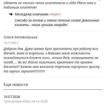
одевать не только своих клиентов,но и себя.Удачи вам и
побольше клиентов!
Менеджер компании
«Arjen»:
Спасибо за отзыв и такие теплые слова! Довольные
клиенты - наша лучшая награда!
Олеся Беловольська
13.11.2017
Доброго дня. Дуже цікаво було прочитати про роботу всіх
дівчат, знаю їх візуально, з деякими мала можливість
познайомитися ближче коли , кілька днів, попрацювати на
складі.... Ви всі дійсно позитивні, креативні та приємні
дівчата!!! Бажаю вам великого терпіння, кар'єрного зросту
та гарних зарплат!!!!!!!!!!!
Еще новости
16.07.2026
Трендовые юбки лета 2026