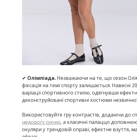
✔
Олімпіада.
Незважаючи на те, що сезон Олім
фіксація на темі спорту залишається. Навесні
варіації спортивного стилю, одягнувши ефектні 
деконструйовані спортивні костюми незвичної
Використовуйте гру контрастів, додаючи до с
недорогу сукню
, а класичні палаццо доповнюю
окуляри у трендовій оправі, ефектне взуття, м
образі.