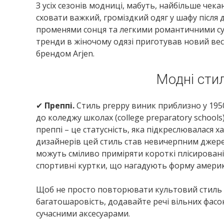
З усіх сезонів модниці, мабуть, найбільше чек
сховати важкий, громіздкий одяг у шафу після
променями сонця та легкими романтичними сук
тренди в жіночому одязі приготував новий весн
брендом Arjen.
Модні стил
✔
Преппі.
Стиль preppy виник приблизно у 1950
до коледжу школах (college preparatory school
преппі – це статусність, яка підкреслювалася 
дизайнерів цей стиль став невичерпним джере
можуть сміливо приміряти короткі плісировані 
спортивні куртки, що нагадують форму америк
Щоб не просто повторювати культовий стиль п
багатошаровість, додавайте речі вільних фасон
сучасними аксесуарами.