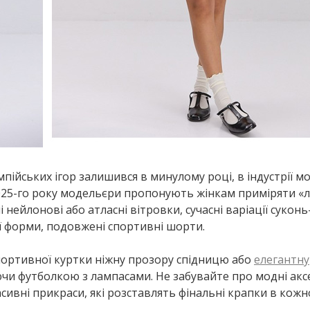
пійських ігор залишився в минулому році, в індустрії м
 2025-го року модельєри пропонують жінкам приміряти «
нейлонові або атласні вітровки, сучасні варіації суконь
 форми, подовжені спортивні шорти.
портивної куртки ніжну прозору спідницю або
елегантну
чи футболкою з лампасами. Не забувайте про модні акс
асивні прикраси, які розставлять фінальні крапки в кож