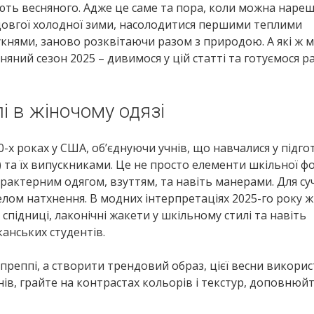
ають весняного. Адже це саме та пора, коли можна нареш
 довгої холодної зими, насолодитися першими теплими
нями, заново розквітаючи разом з природою. А які ж м
яний сезон 2025 – дивимося у цій статті та готуємося р
і в жіночому одязі
-х роках у США, об’єднуючи учнів, що навчалися у підго
s) та їх випускниками. Це не просто елементи шкільної ф
характерним одягом, взуттям, та навіть манерами. Для су
лом натхнення. В модних інтерпретаціях 2025-го року ж
спідниці, лаконічні жакети у шкільному стилі та навіть
анських студентів.
реппі, а створити трендовий образ, цієї весни викори
ів, грайте на контрастах кольорів і текстур, доповнюйт