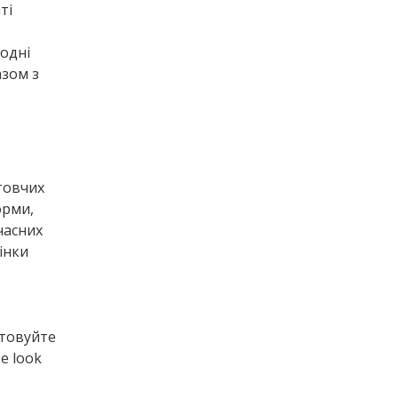
ті
одні
азом з
товчих
орми,
часних
інки
стовуйте
е look