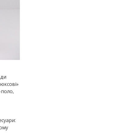
оди
люксові»
-поло,
есуари:
ному