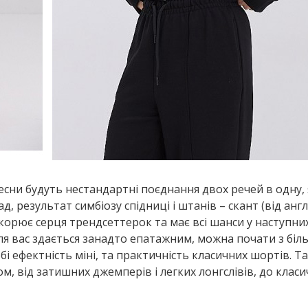
ни будуть нестандартні поєднання двох речей в одну, 
, результат симбіозу спідниці і штанів – скант (від анг
ідкорює серця трендсеттерок та має всі шанси у наступни
ля вас здається занадто епатажним, можна почати з біл
обі ефектність міні, та практичність класичних шортів. Т
 від затишних джемперів і легких лонгслівів, до клас