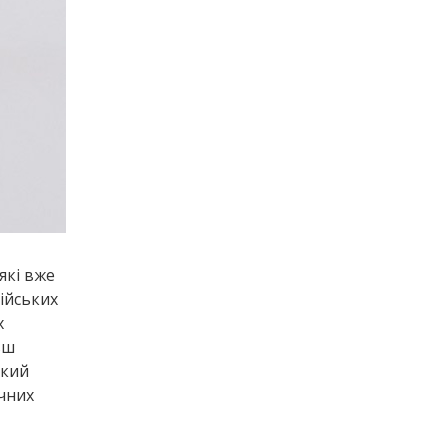
які вже
лійських
х
ьш
акий
ичних