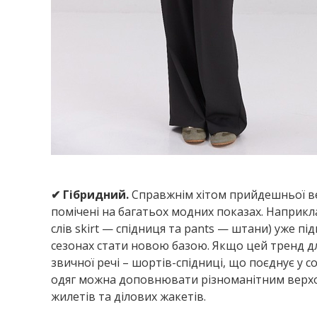
✔ Гібридний.
Справжнім хітом прийдешньої вес
помічені на багатьох модних показах. Наприклад
слів skirt — спідниця та pants — штани) уже п
сезонах стати новою базою. Якщо цей тренд д
звичної речі – шортів-спідниці, що поєднує у с
одяг можна доповнювати різноманітним верхом,
жилетів та ділових жакетів.