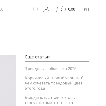
A
0.00
ГРН
0
Еще статьи
Трендовые юбки лета 2026
Коричневый - новый черный. С
чем сочетать трендовый цвет
этого года
6 модных платьев, которые
станут хитами этого лета