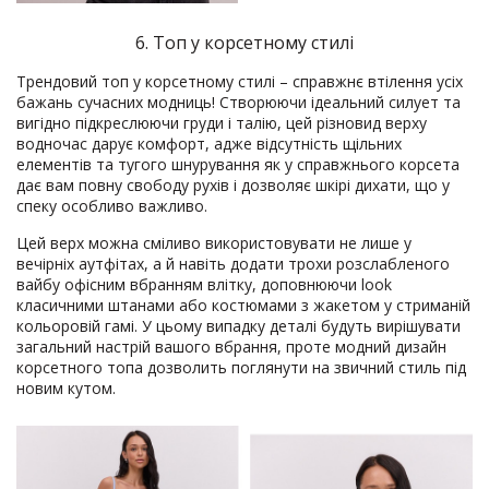
6. Топ у корсетному стилі
Трендовий топ у корсетному стилі – справжнє втілення усіх
бажань сучасних модниць! Створюючи ідеальний силует та
вигідно підкреслюючи груди і талію, цей різновид верху
водночас дарує комфорт, адже відсутність щільних
елементів та тугого шнурування як у справжнього корсета
дає вам повну свободу рухів і дозволяє шкірі дихати, що у
спеку особливо важливо.
Цей верх можна сміливо використовувати не лише у
вечірніх аутфітах, а й навіть додати трохи розслабленого
вайбу офісним вбранням влітку, доповнюючи look
класичними штанами або костюмами з жакетом у стриманій
кольоровій гамі. У цьому випадку деталі будуть вирішувати
загальний настрій вашого вбрання, проте модний дизайн
корсетного топа дозволить поглянути на звичний стиль під
новим кутом.