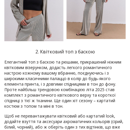
2. Квітковий топ з баскою
Елегантний топ з баскою та рюшами, прикрашений ніжним
квітковим візерунком, додасть легкого романтичного
настрою кожному вашому вбранню, поєднуючись і з
широкими класичними палаццо в колір до будь-якого
елемента принта, і з довгими спідницями в тон до фону.
Проте найбільш трендовою комбінацією літа 2025 став
комплект з романтичного квіткового верху та короткої
спідниці з тієї ж тканини. Ще один хіт сезону – картатий
костюм з топом та міні в тон.
Щоб не перевантажувати квітковий або картатий look,
додайте взуття та аксесуари ахроматичних кольорів (сірий,
білий, чорний), або ж оберіть один з тих відтінків, що вже