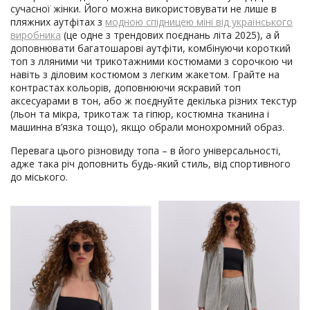
сучасної жінки. Його можна використовувати не лише в
пляжних аутфітах з
модною спідницею міні від українського
виробника
(це одне з трендових поєднань літа 2025), а й
доповнювати багатошарові аутфіти, комбінуючи короткий
топ з лляними чи трикотажними костюмами з сорочкою чи
навіть з діловим костюмом з легким жакетом. Грайте на
контрастах кольорів, доповнюючи яскравий топ
аксесуарами в тон, або ж поєднуйте декілька різних текстур
(льон та мікра, трикотаж та гіпюр, костюмна тканина і
машинна в’язка тощо), якщо обрали монохромний образ.
Перевага цього різновиду топа – в його універсальності,
адже така річ доповнить будь-який стиль, від спортивного
до міського.