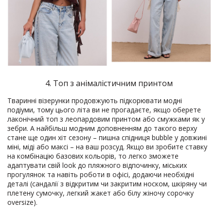
4. Топ з анімалістичним принтом
Тваринні візерунки продовжують підкорювати модні
подіуми, тому цього літа ви не прогадаєте, якщо оберете
лаконічний топ з леопардовим принтом або смужками як у
зебри. А найбільш модним доповненням до такого верху
стане ще один хіт сезону – пишна спідниця bubble у довжині
міні, міді або максі – на ваш розсуд. Якщо ви зробите ставку
на комбінацію базових кольорів, то легко зможете
адаптувати свій look до пляжного відпочинку, міських
прогулянок та навіть роботи в офісі, додаючи необхідні
деталі (сандалії з відкритим чи закритим носком, шкіряну чи
плетену сумочку, легкий жакет або білу жіночу сорочку
oversize).