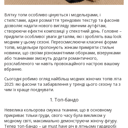
Влітку топи особливо цінуються і модельєрами, і
стилістами, адже розмаїття трендових текстур та фасонів
дозволяє надати нового вигляду звичним аутфітам,
створюючи ефектні композиції у спекотний день. Головне –
приділити особливої уваги деталям, які і зроблять ваш look
модним у цьому сезоні. Переосмислюючи класичні форми
топів, модельєри пропонують жінкам приміряти стильні
новинки, що своїми різноманітними оборками, візерунками
або тканинами зможуть додати романтичного,
розслабленого чи навіть провокаційного настрою вашому
вбранню.
Сьогодні робимо огляд найбільш модних жіночих топів літа
2025: які фасони та забарвлення у тренді цього сезону та з
чим їх краще поєднувати.
1. Топ-бандо
Невелика кольорова смужка тканини, що в основному
прикриває тільки груди, свого часу була викликом у
модному світі, максимально демонструючи жіночу фігуру.
Тепер топ-бандо – це must have річ в літньому гардеробі