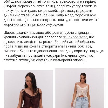
обійшлися і модні літні топи. Крім трендового матеріалу
(шифон, мереживо, сітка та ін.), зверніть увагу також на
присутність актуальних деталей, що зможуть додати
динамічності вашому вбранню. Наприклад, торочки або
довгі рюші, що вільно спадають внизу, створюючи ефект
морських хвиль при кожному рухові.
Широкі джинси, палаццо або довга ярусна спідниця –
кращий компаньйон для прозорого
жіночого топа
, що
підкреслить легкість та розслаблений настрій вбрання,
проте якщо ви хочете створити епатажний look, тоді
сміливо обирайте в доповнення трендову коротку спідницю.
І не забудьте про модні аксесуари (маленька сумочка,
взуття в сіточку чи окуляри в кольоровій оправі).