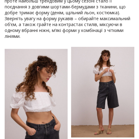
проте найбільш трендовим у цьому сезоні стало її
поєднання з довгими шортами-бермудами з тканини, що
добре тримає форму (денім, щільний льон, костюмка).
Зверніть увагу на форму рукавів – обирайте максимальний
об’єм, а також грайте на контрастах стилів, міксуючи в
одному вбранні ніжні, м’які форми у комбінації з чіткими
лініями.