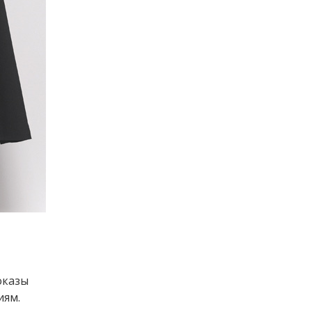
оказы
иям.