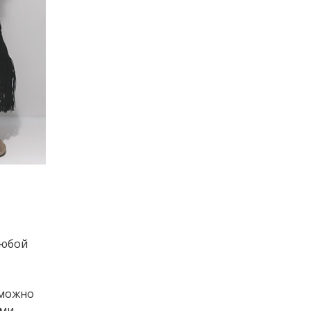
е
любой
 можно
ами