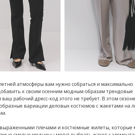
 летней атмосферы вам нужно собраться и максимально
 добавить к своим осенним модным образам трендовые
 ваш рабочий дресс-код этого не требует. В этом сезон
образные вариации деловых костюмов с жакетами на 
ии.
о выраженными плечами и костюмные жилеты, которые
 Самые смелые модницы могут выбрать жакет с элемент