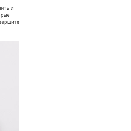
нить и
орые
авершите