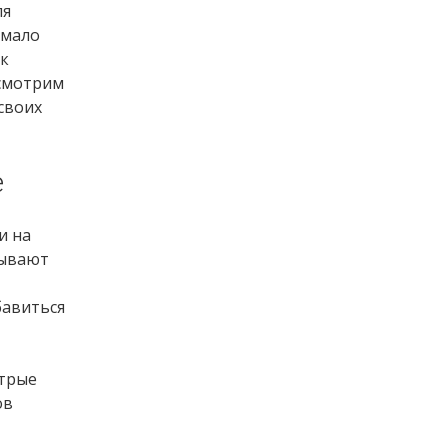
ля
емало
ак
ссмотрим
своих
е
и на
бывают
бавиться
стрые
ов