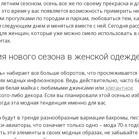
 летним сезоном, осень все же по-своему прекрасна и д
это время у вас появляется возможность примерить н
и прогулками по городам и паркам, любоваться тем, к
следующим днем ​​и меняться вместе с ней. Сегодня ра
для женщин, которые уже можно смело использовать в 
итах.
я нового сезона в женской одежд
» набирает все больше оборотов, что прослеживается 
тях модных инфлюэнсеров. Ведь действительно, часто 
вая белая майка с любимыми джинсами или
элегантное
ого-либо декора. Если вы планировали этой осенью из
тогда эта модная тенденция именно для вас.
а будут в тренде разнообразные вариации бахромы, пе
и-авиаторы, что означает только одно – мода 70-х год
ть эти элементы в своих модных образах, не забывайте