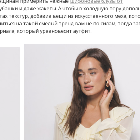
енщинам примерить нежные
шифоновые блузы от
убашки и даже жакеты. А чтобы в холодную пору допол
стах текстур, добавив вещи из искусственного меха, кот
иться на такой смелый тренд вам не по силам, тогда з
риала, который уравновесит аутфит.