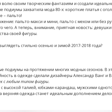
ли волю своим творческим фантазиям и создали идеаль
ые подиумы захватила мода 80-х: короткие платья с ог
е – пальто!
жение: пальто-макси и мини, пальто с мехом или без ру
 чего. А теперь, внимание, приятная новость: девушки
тва своей фигуры.
 выглядеть стильно осенью и зимой 2017-2018 года?
ые подиумы на протяжении многих модных сезонов. В э
йность в одежде сделали дизайнеры Александр Ванг и 
ек с любым типом фигуры.
и с высокой талией, юбками-карандаш, мужскими одно
та верхняя одежда станет идеальным дополнением дело