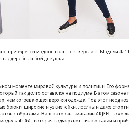
жно приобрести модное пальто «оверсайз». Модели 4211
в гардеробе любой девушки.
мном моменте мировой культуры и политики. Его форма
торый так долго оставался на подиуме. В этом сезоне 
уар, чем согревающая верхняя одежда. Под этот неодно
ые брюки, широкие и узкие юбки, лосины и даже спорт
ентов с образами. Наш интернет-магазин ARJEN, тоже л
ь модель 42060, которая подчеркнет линию талии и при