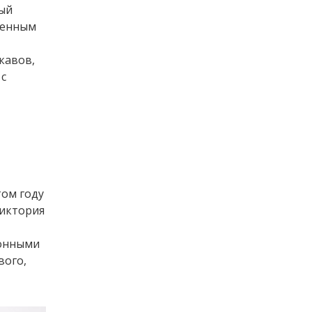
ный
оленным
кавов,
 с
том году
Виктория
тонными
вого,