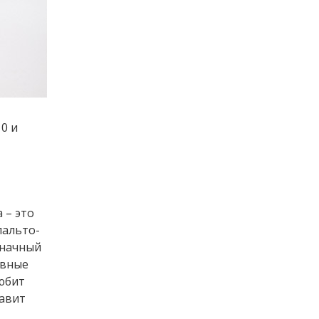
0 и
 – это
пальто-
значный
ивные
юбит
бавит