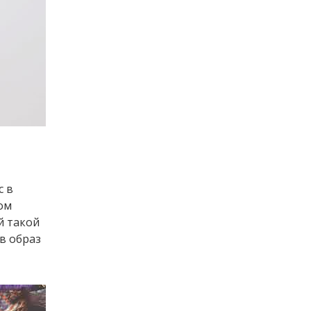
с в
ом
й такой
в образ