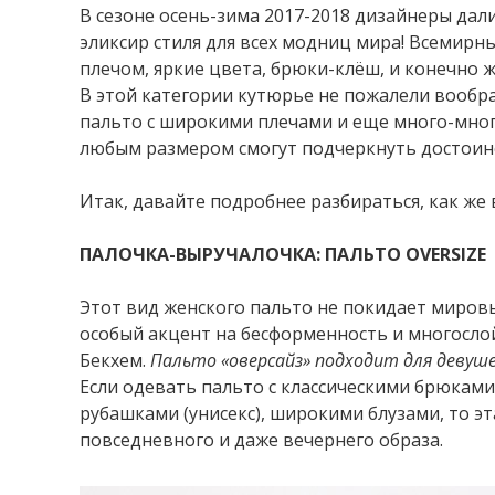
В сезоне осень-зима 2017-2018 дизайнеры да
эликсир стиля для всех модниц мира! Всемирн
плечом, яркие цвета, брюки-клёш, и конечно ж
В этой категории кутюрье не пожалели вообра
пальто с широкими плечами и еще много-много
любым размером смогут подчеркнуть достоинс
Итак, давайте подробнее разбираться, как же
ПАЛОЧКА-В
ЫРУЧАЛОЧКА:
ПАЛЬТО
OVERSIZE
Этот вид женского пальто не покидает миров
особый акцент на бесформенность и многосло
Бекхем.
Пальто «оверсайз» подходит для девуш
Если одевать пальто с классическими брюкам
рубашками (унисекс), широкими блузами, то э
повседневного и даже вечернего образа.