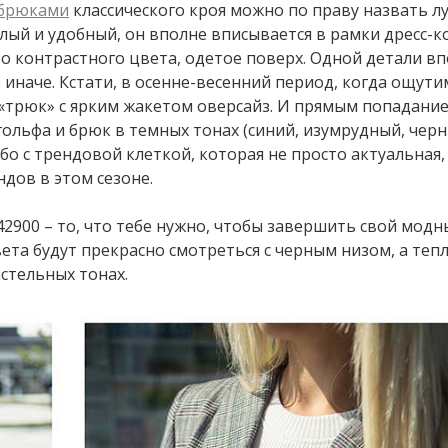
брюками
классического кроя можно по праву назвать 
лый и удобный, он вполне вписывается в рамки дресс-ко
о контрастного цвета, одетое поверх. Одной детали в
 иначе. Кстати, в осенне-весенний период, когда ощути
«трюк» с ярким жакетом оверсайз. И прямым попадани
ольфа и брюк в темных тонах (синий, изумрудный, черн
бо с трендовой клеткой, которая не просто актуальная,
дов в этом сезоне.
 42900 – то, что тебе нужно, чтобы завершить свой мод
ета будут прекрасно смотреться с черным низом, а теп
стельных тонах.