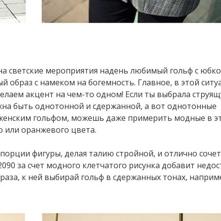
 на светские мероприятия надень любимый гольф с юбк
й образ с намеком на богемность. Главное, в этой ситу
делаем акцент на чем-то одном! Если ты выбрала струя
жна быть однотонной и сдержанной, а вот однотонные
 женским гольфом, можешь даже примерить модные в э
о или оранжевого цвета.
опорции фигуры, делая талию стройной, и отлично сочет
2090 за счет модного клетчатого рисунка добавит нед
аза, к ней выбирай гольф в сдержанных тонах, наприме