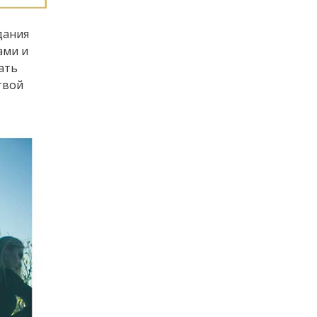
дания
ами и
ать
твой