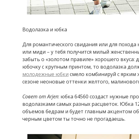
Водолазка и юбка
Для романтического свидания или для похода
или миди – у тебя получится милый женственны
забыть о «золотом правиле» хорошего вкуса: 
юбочку с крупным принтом, то водолазка дол
м
олодежные
юбки
смело комбинируй с ярким
сезоне неоновые оттенки желтого, малиновог
Совет
от
Arjen
: юбка 64560 создаст нужные пр
водолазками самых разных расцветок. Юбка 1
объемов бедрам и будет главным акцентом обр
черным цветом ты точно не прогадаешь.