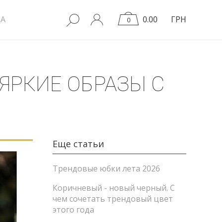
A
0.00
ГРН
0
 ЯРКИЕ ОБРАЗЫ С
Еще статьи
Трендовые юбки лета 2026
Коричневый - новый черный. С
чем сочетать трендовый цвет
этого года