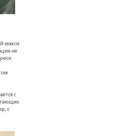
ой-макси
ации не
щуюся
том
ается с
остающих
р, с