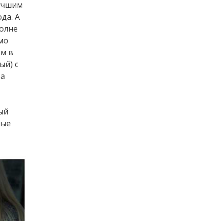
лучшим
да. А
полне
мо
ем в
ый) с
 а
ный
лые