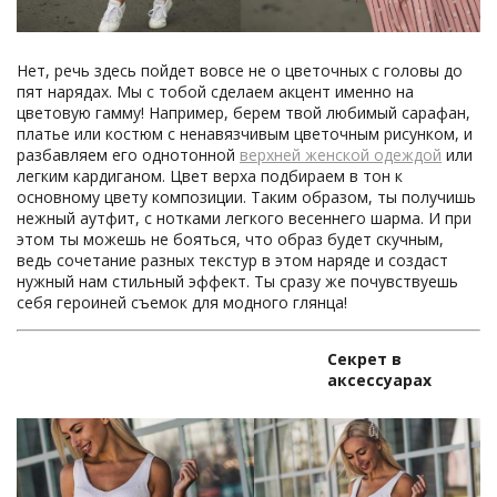
Нет, речь здесь пойдет вовсе не о цветочных с головы до
пят нарядах. Мы с тобой сделаем акцент именно на
цветовую гамму! Например, берем твой любимый сарафан,
платье или костюм с ненавязчивым цветочным рисунком, и
разбавляем его однотонной
верхней
женской
одеждой
или
легким кардиганом. Цвет верха подбираем в тон к
основному цвету композиции. Таким образом, ты получишь
нежный аутфит, с нотками легкого весеннего шарма. И при
этом ты можешь не бояться, что образ будет скучным,
ведь сочетание разных текстур в этом наряде и создаст
нужный нам стильный эффект. Ты сразу же почувствуешь
себя героиней съемок для модного глянца!
Секрет
в
аксессуарах